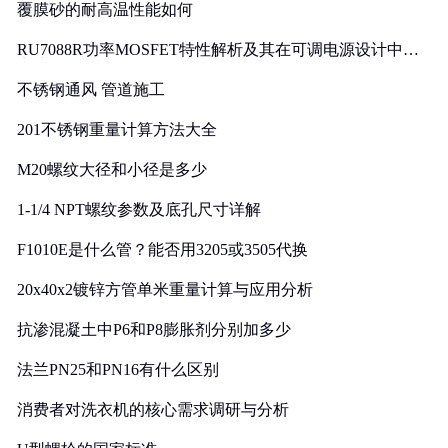
覆膜砂的耐高温性能如何
RU7088R功率MOSFET特性解析及其在可调电源设计中的
实践
不锈钢通风 管道施工
201不锈钢重量计算方法大全
M20螺纹大径和小径是多少
1-1/4 NPT螺纹参数及底孔尺寸详解
F1010E是什么管？能否用3205或3505代换
20x40x2镀锌方管单米重量计算与应用分析
抗渗混凝土中P6和P8膨胀剂分别加多少
法兰PN25和PN16有什么区别
消费者对洗衣机的核心需求调研与分析