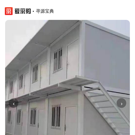
寻源宝典
‹
›