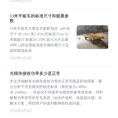
2026年8月4日
13米平板车的标准尺寸和载重参
数
13米平板车主要技术参数包括: a)外形
尺寸:长13m×宽2.45m,栏板高55cm b)
承载能力:标载30-35吨,最大允许总重
49吨 c)符合国家道路车辆外廓尺寸及
轴荷限值标准
2026年8月4日
光模块接收功率多少是正常
本文详细解答光模块接收功率的正常范围及影响因素，重
点分析千兆光模块的收光标准（典型值为-3dBm
至-24dBm），并提供不同速率光模块的参考值表格。同时
解释功率异常的常见原因（如光纤损耗、连接器问题）及
解决方案，帮助用户快速判断网络性能问题。
2026年8月4日