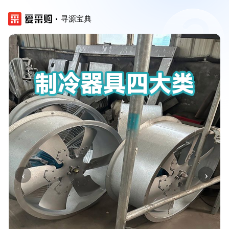
寻源宝典
‹
›