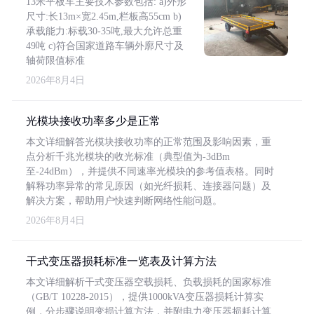
13米平板车主要技术参数包括: a)外形
尺寸:长13m×宽2.45m,栏板高55cm b)
承载能力:标载30-35吨,最大允许总重
49吨 c)符合国家道路车辆外廓尺寸及
轴荷限值标准
2026年8月4日
光模块接收功率多少是正常
本文详细解答光模块接收功率的正常范围及影响因素，重
点分析千兆光模块的收光标准（典型值为-3dBm
至-24dBm），并提供不同速率光模块的参考值表格。同时
解释功率异常的常见原因（如光纤损耗、连接器问题）及
解决方案，帮助用户快速判断网络性能问题。
2026年8月4日
干式变压器损耗标准一览表及计算方法
本文详细解析干式变压器空载损耗、负载损耗的国家标准
（GB/T 10228-2015），提供1000kVA变压器损耗计算实
例，分步骤说明变损计算方法，并附电力变压器损耗计算