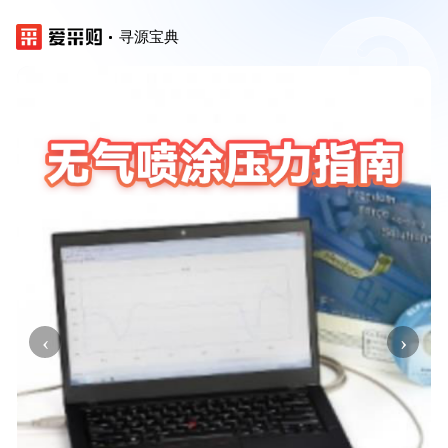
寻源宝典
‹
›