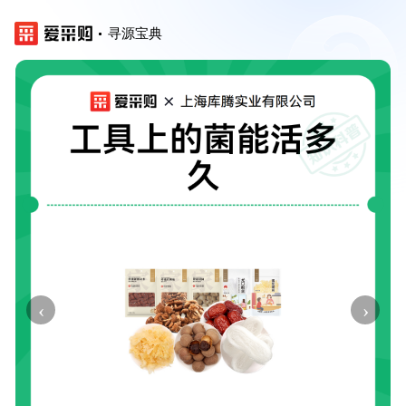
寻源宝典
‹
›