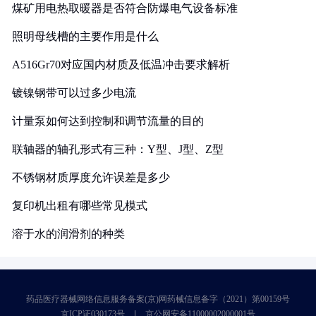
煤矿用电热取暖器是否符合防爆电气设备标准
照明母线槽的主要作用是什么
A516Gr70对应国内材质及低温冲击要求解析
镀镍钢带可以过多少电流
计量泵如何达到控制和调节流量的目的
联轴器的轴孔形式有三种：Y型、J型、Z型
不锈钢材质厚度允许误差是多少
复印机出租有哪些常见模式
溶于水的润滑剂的种类
药品医疗器械网络信息服务备案(京)网药械信息备字（2021）第00159号
京ICP证030173号
京公网安备11000002000001号