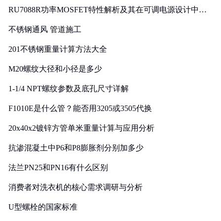
RU7088R功率MOSFET特性解析及其在可调电源设计中的
实践
不锈钢通风 管道施工
201不锈钢重量计算方法大全
M20螺纹大径和小径是多少
1-1/4 NPT螺纹参数及底孔尺寸详解
F1010E是什么管？能否用3205或3505代换
20x40x2镀锌方管单米重量计算与应用分析
抗渗混凝土中P6和P8膨胀剂分别加多少
法兰PN25和PN16有什么区别
消费者对洗衣机的核心需求调研与分析
U型螺栓的国家标准