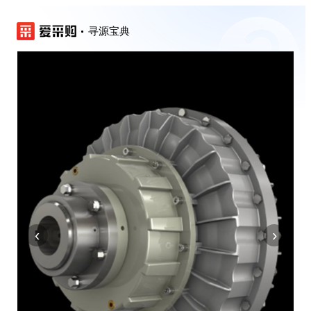
寻源宝典
‹
›