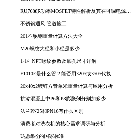
RU7088R功率MOSFET特性解析及其在可调电源设
计中的实践
不锈钢通风 管道施工
201不锈钢重量计算方法大全
M20螺纹大径和小径是多少
1-1/4 NPT螺纹参数及底孔尺寸详解
F1010E是什么管？能否用3205或3505代换
20x40x2镀锌方管单米重量计算与应用分析
抗渗混凝土中P6和P8膨胀剂分别加多少
法兰PN25和PN16有什么区别
消费者对洗衣机的核心需求调研与分析
U型螺栓的国家标准