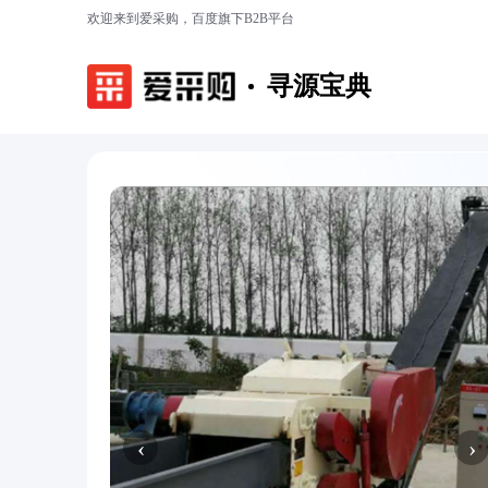
欢迎来到爱采购，百度旗下B2B平台
寻源宝典
‹
›