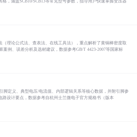
，涵盖SCB10/SCB13等常见型号参数，指导用户快速掌握变压器
法（理论公式法、查表法、在线工具法），重点解析了黄铜棒密度取
计算案例、误差分析及选材建议，数据参考GB/T 4423-2007等国家标
括各引脚定义、典型电压/电流值、内部逻辑关系等核心数据，并附引脚参
电路设计要点，数据参考自杭州士兰微电子官方规格书（版本