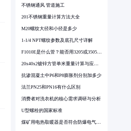
不锈钢通风 管道施工
201不锈钢重量计算方法大全
M20螺纹大径和小径是多少
1-1/4 NPT螺纹参数及底孔尺寸详解
F1010E是什么管？能否用3205或3505代
换
20x40x2镀锌方管单米重量计算与应用
分析
抗渗混凝土中P6和P8膨胀剂分别加多少
法兰PN25和PN16有什么区别
消费者对洗衣机的核心需求调研与分析
U型螺栓的国家标准
煤矿用电热取暖器是否符合防爆电气设
备标准