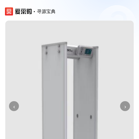
寻源宝典
‹
›