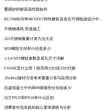
覆膜砂的耐高温性能如何
RU7088R功率MOSFET特性解析及其在可调电源设计中的
实践
不锈钢通风 管道施工
201不锈钢重量计算方法大全
M20螺纹大径和小径是多少
1-1/4 NPT螺纹参数及底孔尺寸详解
F1010E是什么管？能否用3205或3505代换
20x40x2镀锌方管单米重量计算与应用分析
抗渗混凝土中P6和P8膨胀剂分别加多少
法兰PN25和PN16有什么区别
消费者对洗衣机的核心需求调研与分析