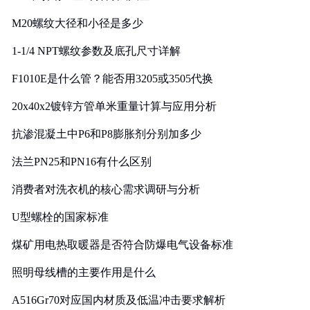
M20螺纹大径和小径是多少
1-1/4 NPT螺纹参数及底孔尺寸详解
F1010E是什么管？能否用3205或3505代换
20x40x2镀锌方管单米重量计算与应用分析
抗渗混凝土中P6和P8膨胀剂分别加多少
法兰PN25和PN16有什么区别
消费者对洗衣机的核心需求调研与分析
U型螺栓的国家标准
煤矿用电热取暖器是否符合防爆电气设备标准
照明母线槽的主要作用是什么
A516Gr70对应国内材质及低温冲击要求解析