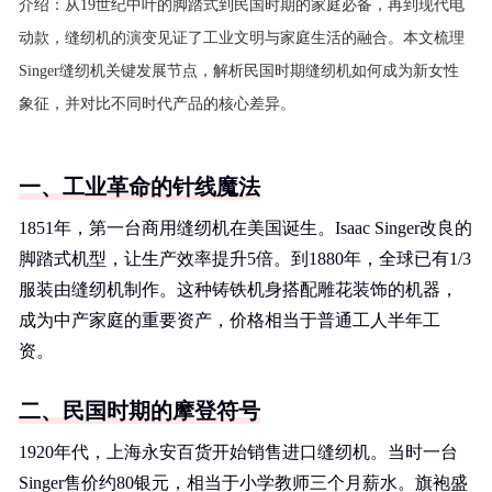
介绍：
从19世纪中叶的脚踏式到民国时期的家庭必备，再到现代电
动款，缝纫机的演变见证了工业文明与家庭生活的融合。本文梳理
Singer缝纫机关键发展节点，解析民国时期缝纫机如何成为新女性
象征，并对比不同时代产品的核心差异。
一、工业革命的针线魔法
1851年，第一台商用缝纫机在美国诞生。Isaac Singer改良的
脚踏式机型，让生产效率提升5倍。到1880年，全球已有1/3
服装由缝纫机制作。这种铸铁机身搭配雕花装饰的机器，
成为中产家庭的重要资产，价格相当于普通工人半年工
资。
二、民国时期的摩登符号
1920年代，上海永安百货开始销售进口缝纫机。当时一台
Singer售价约80银元，相当于小学教师三个月薪水。旗袍盛