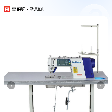
寻源宝典
‹
›