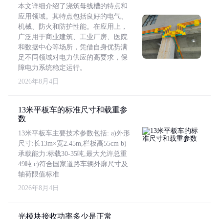
本文详细介绍了浇筑母线槽的特点和
应用领域。其特点包括良好的电气、
机械、防火和防护性能。在应用上，
广泛用于商业建筑、工业厂房、医院
和数据中心等场所，凭借自身优势满
足不同领域对电力供应的高要求，保
障电力系统稳定运行。
2026年8月4日
13米平板车的标准尺寸和载重参
数
13米平板车主要技术参数包括: a)外形
尺寸:长13m×宽2.45m,栏板高55cm b)
承载能力:标载30-35吨,最大允许总重
49吨 c)符合国家道路车辆外廓尺寸及
轴荷限值标准
2026年8月4日
光模块接收功率多少是正常