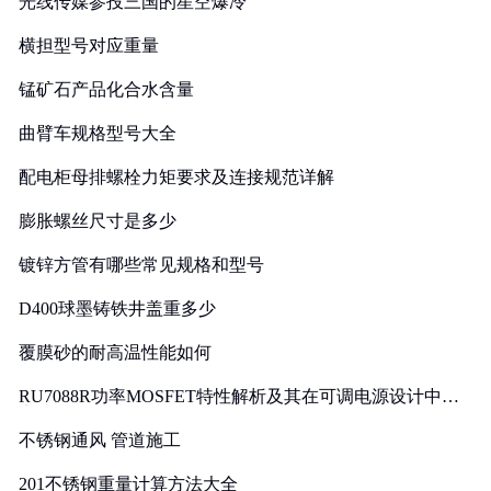
光线传媒参投三国的星空爆冷
横担型号对应重量
锰矿石产品化合水含量
曲臂车规格型号大全
配电柜母排螺栓力矩要求及连接规范详解
膨胀螺丝尺寸是多少
镀锌方管有哪些常见规格和型号
D400球墨铸铁井盖重多少
覆膜砂的耐高温性能如何
RU7088R功率MOSFET特性解析及其在可调电源设计中的
实践
不锈钢通风 管道施工
201不锈钢重量计算方法大全