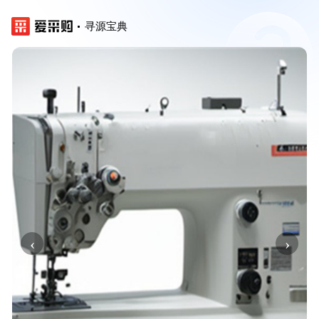
寻源宝典
‹
›