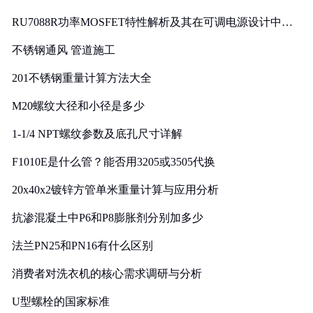
RU7088R功率MOSFET特性解析及其在可调电源设计中的
实践
不锈钢通风 管道施工
201不锈钢重量计算方法大全
M20螺纹大径和小径是多少
1-1/4 NPT螺纹参数及底孔尺寸详解
F1010E是什么管？能否用3205或3505代换
20x40x2镀锌方管单米重量计算与应用分析
抗渗混凝土中P6和P8膨胀剂分别加多少
法兰PN25和PN16有什么区别
消费者对洗衣机的核心需求调研与分析
U型螺栓的国家标准