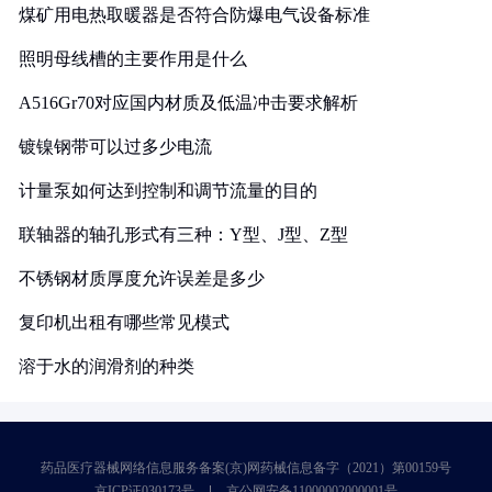
煤矿用电热取暖器是否符合防爆电气设备标准
照明母线槽的主要作用是什么
A516Gr70对应国内材质及低温冲击要求解析
镀镍钢带可以过多少电流
计量泵如何达到控制和调节流量的目的
联轴器的轴孔形式有三种：Y型、J型、Z型
不锈钢材质厚度允许误差是多少
复印机出租有哪些常见模式
溶于水的润滑剂的种类
药品医疗器械网络信息服务备案(京)网药械信息备字（2021）第00159号
京ICP证030173号
京公网安备11000002000001号