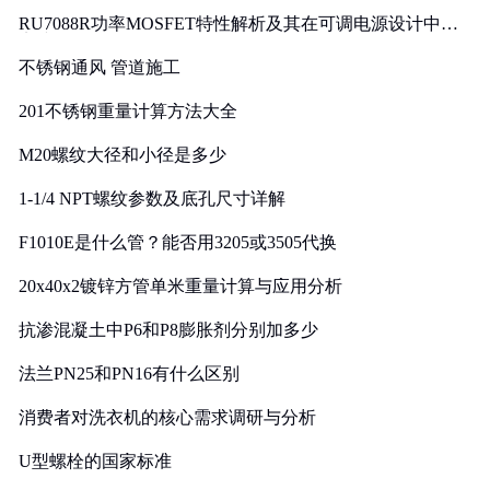
RU7088R功率MOSFET特性解析及其在可调电源设计中的
实践
不锈钢通风 管道施工
201不锈钢重量计算方法大全
M20螺纹大径和小径是多少
1-1/4 NPT螺纹参数及底孔尺寸详解
F1010E是什么管？能否用3205或3505代换
20x40x2镀锌方管单米重量计算与应用分析
抗渗混凝土中P6和P8膨胀剂分别加多少
法兰PN25和PN16有什么区别
消费者对洗衣机的核心需求调研与分析
U型螺栓的国家标准