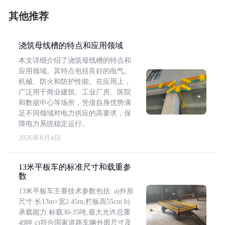
其他推荐
浇筑母线槽的特点和应用领域
本文详细介绍了浇筑母线槽的特点和
应用领域。其特点包括良好的电气、
机械、防火和防护性能。在应用上，
广泛用于商业建筑、工业厂房、医院
和数据中心等场所，凭借自身优势满
足不同领域对电力供应的高要求，保
障电力系统稳定运行。
2026年8月4日
13米平板车的标准尺寸和载重参
数
13米平板车主要技术参数包括: a)外形
尺寸:长13m×宽2.45m,栏板高55cm b)
承载能力:标载30-35吨,最大允许总重
49吨 c)符合国家道路车辆外廓尺寸及