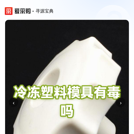
寻源宝典
‹
›