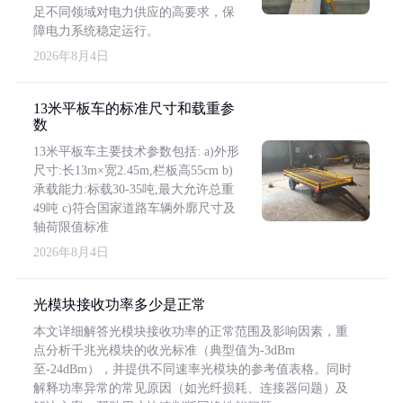
足不同领域对电力供应的高要求，保
障电力系统稳定运行。
2026年8月4日
13米平板车的标准尺寸和载重参
数
13米平板车主要技术参数包括: a)外形
尺寸:长13m×宽2.45m,栏板高55cm b)
承载能力:标载30-35吨,最大允许总重
49吨 c)符合国家道路车辆外廓尺寸及
轴荷限值标准
2026年8月4日
光模块接收功率多少是正常
本文详细解答光模块接收功率的正常范围及影响因素，重
点分析千兆光模块的收光标准（典型值为-3dBm
至-24dBm），并提供不同速率光模块的参考值表格。同时
解释功率异常的常见原因（如光纤损耗、连接器问题）及