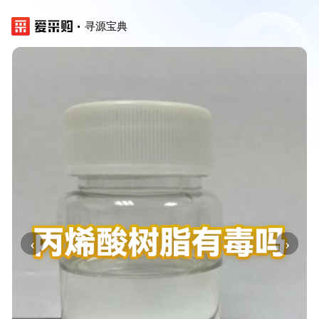
寻源宝典
‹
›