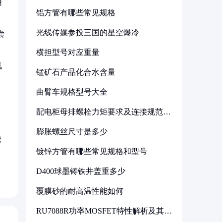
用
铝方管有哪些常见规格
光线传媒参投三国的星空爆冷
尝
横担型号对应重量
氧
锰矿石产品化合水含量
曲臂车规格型号大全
配电柜母排螺栓力矩要求及连接规范详
解
膨胀螺丝尺寸是多少
能
镀锌方管有哪些常见规格和型号
D400球墨铸铁井盖重多少
覆膜砂的耐高温性能如何
RU7088R功率MOSFET特性解析及其在
可调电源设计中的实践