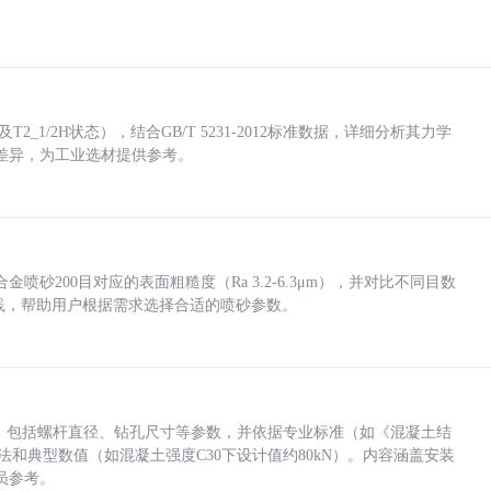
_1/2H状态），结合GB/T 5231-2012标准数据，详细分析其力学
差异，为工业选材提供参考。
砂200目对应的表面粗糙度（Ra 3.2-6.3μm），并对比不同目数
业实践，帮助用户根据需求选择合适的喷砂参数。
力，包括螺杆直径、钻孔尺寸等参数，并依据专业标准（如《混凝土结
方法和典型数值（如混凝土强度C30下设计值约80kN）。内容涵盖安装
员参考。