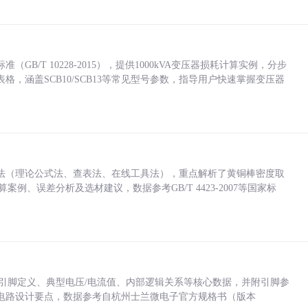
/T 10228-2015），提供1000kVA变压器损耗计算实例，分步
，涵盖SCB10/SCB13等常见型号参数，指导用户快速掌握变压器
法（理论公式法、查表法、在线工具法），重点解析了黄铜棒密度取
计算案例、误差分析及选材建议，数据参考GB/T 4423-2007等国家标
括各引脚定义、典型电压/电流值、内部逻辑关系等核心数据，并附引脚参
电路设计要点，数据参考自杭州士兰微电子官方规格书（版本