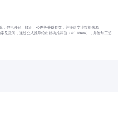
底孔计算，包括外径、螺距、公差等关键参数，并提供专业数据来源
孔尺寸的常见疑问，通过公式推导给出精确推荐值（Φ5.18mm），并附加工艺
药品医疗器械网络信息服务备案(京)网药械信息备字（2021）第00159号