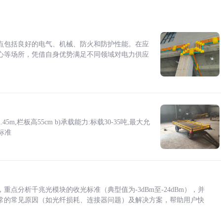
点包括良好的电气、机械、防火和防护性能。在应
心等场所，凭借自身优势满足不同领域对电力供应
5m,栏板高55cm b)承载能力:标载30-35吨,最大允
标准
点分析千兆光模块的收光标准（典型值为-3dBm至-24dBm），并
常的常见原因（如光纤损耗、连接器问题）及解决方案，帮助用户快