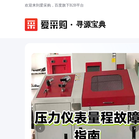
欢迎来到爱采购，百度旗下B2B平台
寻源宝典
‹
›