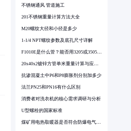
不锈钢通风 管道施工
201不锈钢重量计算方法大全
M20螺纹大径和小径是多少
1-1/4 NPT螺纹参数及底孔尺寸详解
F1010E是什么管？能否用3205或3505代
换
20x40x2镀锌方管单米重量计算与应用
分析
抗渗混凝土中P6和P8膨胀剂分别加多少
法兰PN25和PN16有什么区别
消费者对洗衣机的核心需求调研与分析
U型螺栓的国家标准
煤矿用电热取暖器是否符合防爆电气设
备标准