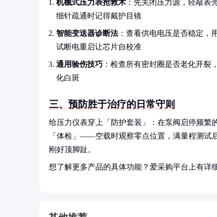
机械式压力表抢救术
：先关闭压力源，轻敲表
细针疏通时记得戴护目镜
智能变送器诊断法
：查看供电电压是否稳定，用
试断电重启让芯片自校准
通用验伤技巧
：检查所有密封圈是否老化开裂
化白斑
三、预防胜于治疗的日常守则
给压力仪表穿上「防护套装」：在泵阀启停频繁
「体检」——空载时观察零点位置，满量程测试后
刚好顶脚趾。
想了解更多产品的具体功能？爱采购平台上有详