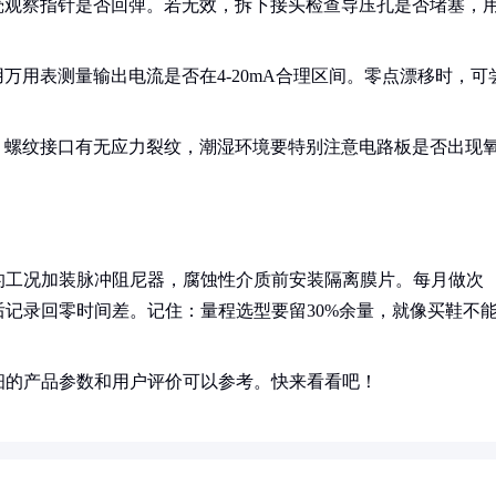
壳观察指针是否回弹。若无效，拆下接头检查导压孔是否堵塞，
万用表测量输出电流是否在4-20mA合理区间。零点漂移时，可
，螺纹接口有无应力裂纹，潮湿环境要特别注意电路板是否出现
的工况加装脉冲阻尼器，腐蚀性介质前安装隔离膜片。每月做次
记录回零时间差。记住：量程选型要留30%余量，就像买鞋不
细的产品参数和用户评价可以参考。快来看看吧！