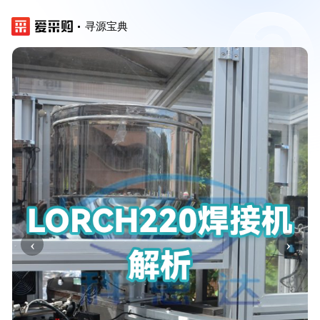
寻源宝典
‹
›