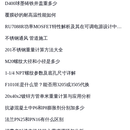
D400球墨铸铁井盖重多少
覆膜砂的耐高温性能如何
RU7088R功率MOSFET特性解析及其在可调电源设计中的
实践
不锈钢通风 管道施工
201不锈钢重量计算方法大全
M20螺纹大径和小径是多少
1-1/4 NPT螺纹参数及底孔尺寸详解
F1010E是什么管？能否用3205或3505代换
20x40x2镀锌方管单米重量计算与应用分析
抗渗混凝土中P6和P8膨胀剂分别加多少
法兰PN25和PN16有什么区别