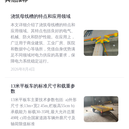
浇筑母线槽的特点和应用领域
本文详细介绍了浇筑母线槽的特点和
应用领域。其特点包括良好的电气、
机械、防火和防护性能。在应用上，
广泛用于商业建筑、工业厂房、医院
和数据中心等场所，凭借自身优势满
足不同领域对电力供应的高要求，保
障电力系统稳定运行。
2026年8月4日
13米平板车的标准尺寸和载重参
数
13米平板车主要技术参数包括: a)外形
尺寸:长13m×宽2.45m,栏板高55cm b)
承载能力:标载30-35吨,最大允许总重
49吨 c)符合国家道路车辆外廓尺寸及
轴荷限值标准