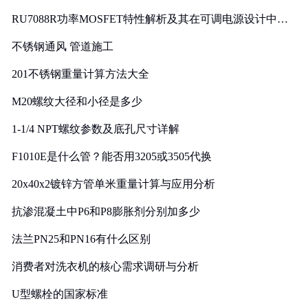
RU7088R功率MOSFET特性解析及其在可调电源设计中的
实践
不锈钢通风 管道施工
201不锈钢重量计算方法大全
M20螺纹大径和小径是多少
1-1/4 NPT螺纹参数及底孔尺寸详解
F1010E是什么管？能否用3205或3505代换
20x40x2镀锌方管单米重量计算与应用分析
抗渗混凝土中P6和P8膨胀剂分别加多少
法兰PN25和PN16有什么区别
消费者对洗衣机的核心需求调研与分析
U型螺栓的国家标准