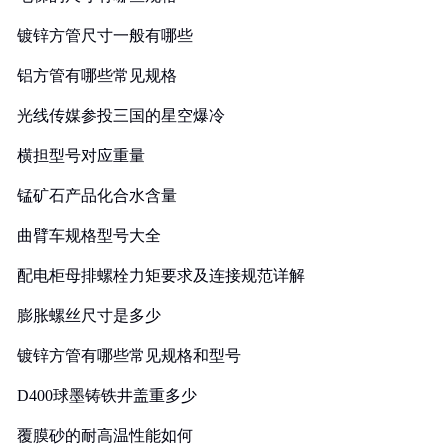
镀锌方管尺寸一般有哪些
铝方管有哪些常见规格
光线传媒参投三国的星空爆冷
横担型号对应重量
锰矿石产品化合水含量
曲臂车规格型号大全
配电柜母排螺栓力矩要求及连接规范详解
膨胀螺丝尺寸是多少
镀锌方管有哪些常见规格和型号
D400球墨铸铁井盖重多少
覆膜砂的耐高温性能如何