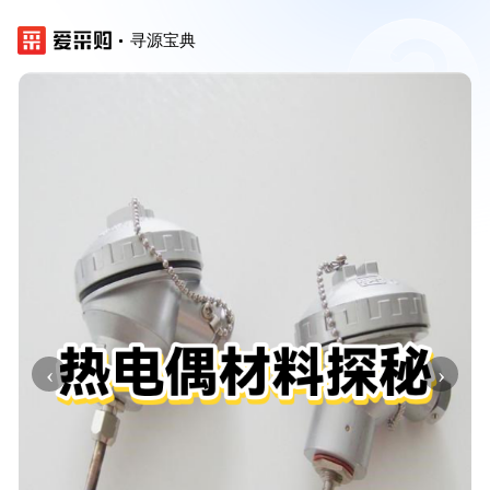
寻源宝典
‹
›