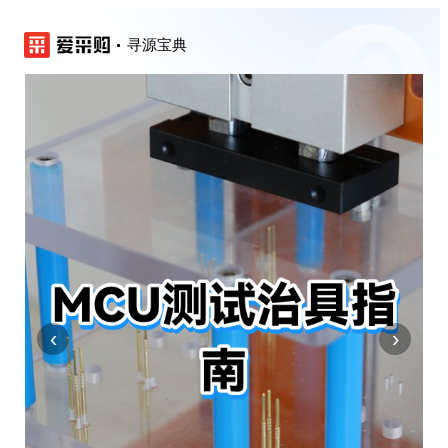
寻源宝典
‹
›