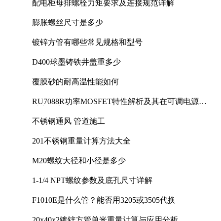
配电柜母排螺栓力矩要求及连接规范详解
膨胀螺丝尺寸是多少
镀锌方管有哪些常见规格和型号
D400球墨铸铁井盖重多少
覆膜砂的耐高温性能如何
RU7088R功率MOSFET特性解析及其在可调电源设
计中的实践
不锈钢通风 管道施工
201不锈钢重量计算方法大全
M20螺纹大径和小径是多少
1-1/4 NPT螺纹参数及底孔尺寸详解
F1010E是什么管？能否用3205或3505代换
20x40x2镀锌方管单米重量计算与应用分析