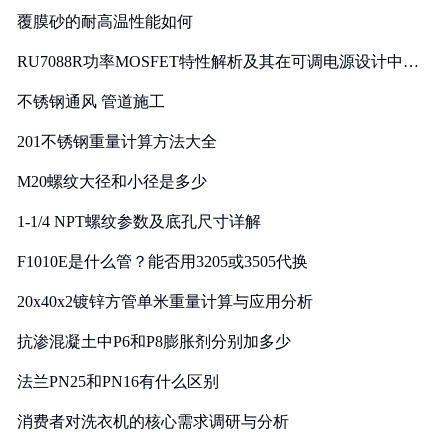
覆膜砂的耐高温性能如何
RU7088R功率MOSFET特性解析及其在可调电源设计中的
实践
不锈钢通风 管道施工
201不锈钢重量计算方法大全
M20螺纹大径和小径是多少
1-1/4 NPT螺纹参数及底孔尺寸详解
F1010E是什么管？能否用3205或3505代换
20x40x2镀锌方管单米重量计算与应用分析
抗渗混凝土中P6和P8膨胀剂分别加多少
法兰PN25和PN16有什么区别
消费者对洗衣机的核心需求调研与分析