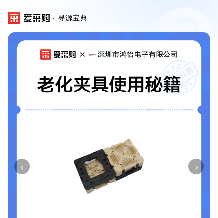
寻源宝典
‹
›