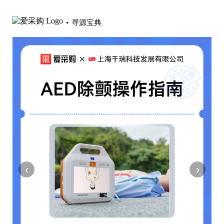
寻源宝典
‹
›