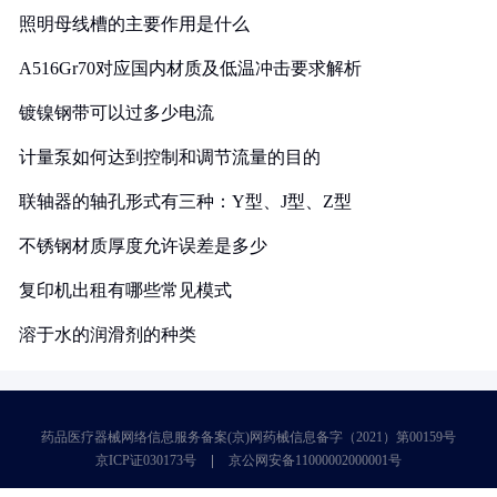
照明母线槽的主要作用是什么
A516Gr70对应国内材质及低温冲击要求解析
镀镍钢带可以过多少电流
计量泵如何达到控制和调节流量的目的
联轴器的轴孔形式有三种：Y型、J型、Z型
不锈钢材质厚度允许误差是多少
复印机出租有哪些常见模式
溶于水的润滑剂的种类
药品医疗器械网络信息服务备案(京)网药械信息备字（2021）第00159号
京ICP证030173号
京公网安备11000002000001号