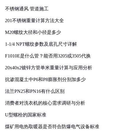
实践
不锈钢通风 管道施工
201不锈钢重量计算方法大全
M20螺纹大径和小径是多少
1-1/4 NPT螺纹参数及底孔尺寸详解
F1010E是什么管？能否用3205或3505代换
20x40x2镀锌方管单米重量计算与应用分析
抗渗混凝土中P6和P8膨胀剂分别加多少
法兰PN25和PN16有什么区别
消费者对洗衣机的核心需求调研与分析
U型螺栓的国家标准
煤矿用电热取暖器是否符合防爆电气设备标准