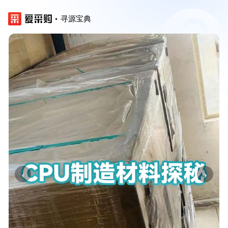
寻源宝典
‹
›