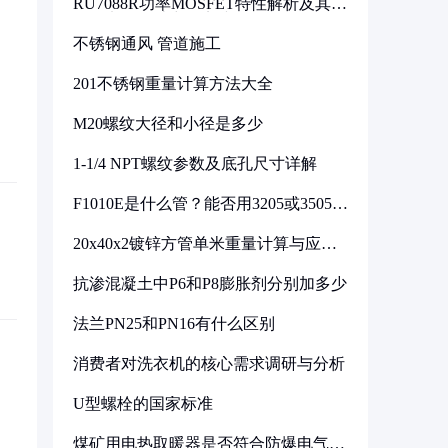
RU7088R功率MOSFET特性解析及其在
可调电源设计中的实践
不锈钢通风 管道施工
201不锈钢重量计算方法大全
M20螺纹大径和小径是多少
1-1/4 NPT螺纹参数及底孔尺寸详解
F1010E是什么管？能否用3205或3505代
换
20x40x2镀锌方管单米重量计算与应用
分析
抗渗混凝土中P6和P8膨胀剂分别加多少
法兰PN25和PN16有什么区别
消费者对洗衣机的核心需求调研与分析
U型螺栓的国家标准
煤矿用电热取暖器是否符合防爆电气设