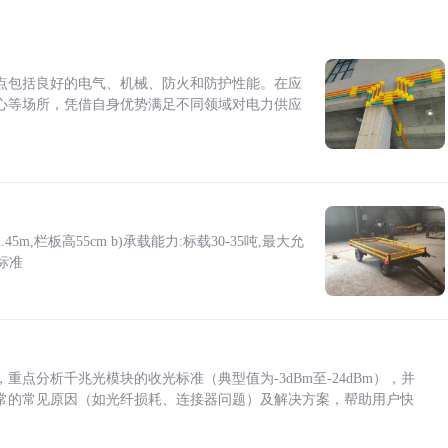
点包括良好的电气、机械、防火和防护性能。在应
心等场所，凭借自身优势满足不同领域对电力供应
5m,栏板高55cm b)承载能力:标载30-35吨,最大允
标准
点分析千兆光模块的收光标准（典型值为-3dBm至-24dBm），并
常的常见原因（如光纤损耗、连接器问题）及解决方案，帮助用户快