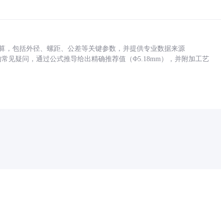
底孔计算，包括外径、螺距、公差等关键参数，并提供专业数据来源
孔尺寸的常见疑问，通过公式推导给出精确推荐值（Φ5.18mm），并附加工艺
药品医疗器械网络信息服务备案(京)网药械信息备字（2021）第00159号