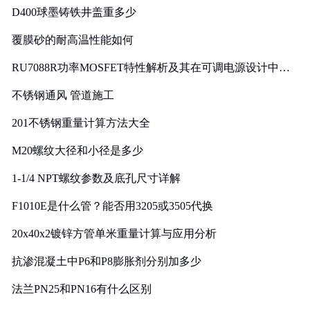
D400球墨铸铁井盖重多少
覆膜砂的耐高温性能如何
RU7088R功率MOSFET特性解析及其在可调电源设计中的
实践
不锈钢通风 管道施工
201不锈钢重量计算方法大全
M20螺纹大径和小径是多少
1-1/4 NPT螺纹参数及底孔尺寸详解
F1010E是什么管？能否用3205或3505代换
20x40x2镀锌方管单米重量计算与应用分析
抗渗混凝土中P6和P8膨胀剂分别加多少
法兰PN25和PN16有什么区别