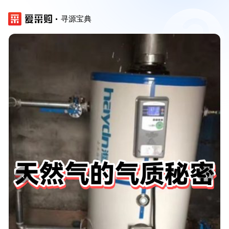
寻源宝典
‹
›