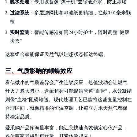
脱水处理
：专用设备像“烘干机”去除液态水，防止冰堵
过滤系统
：多层滤网比咖啡滤纸更精细，拦截0.01毫米颗
粒
实时监测
：智能传感器如同24小时护士，随时调整“健康
状态”
这套组合拳能保证天然气以理想状态抵达终端。
三、气质影响的蝴蝶效应
看似微小的气质差异会产生连锁反应：热值波动会让燃气
灶火力忽大忽小，含硫超标可能腐蚀管道“血管”，水分凝结
则像“血栓”阻碍输送。现代处理工艺已能将这些变量控制在
合理区间，就像精准的恒温空调，让每立方米天然气都保
持稳定品质。
爱采购产品库海量丰富，能让您快速高效锁定心仪产品，
各位商家老板别再犹豫，赶紧体验起来！