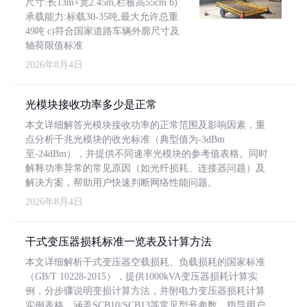
尺寸:长13m×宽2.45m,栏板高55cm b)
承载能力:标载30-35吨,最大允许总重
49吨 c)符合国家道路车辆外廓尺寸及
轴荷限值标准
2026年8月4日
光模块接收功率多少是正常
本文详细解答光模块接收功率的正常范围及影响因素，重
点分析千兆光模块的收光标准（典型值为-3dBm
至-24dBm），并提供不同速率光模块的参考值表格。同时
解释功率异常的常见原因（如光纤损耗、连接器问题）及
解决方案，帮助用户快速判断网络性能问题。
2026年8月4日
干式变压器损耗标准一览表及计算方法
本文详细解析干式变压器空载损耗、负载损耗的国家标准
（GB/T 10228-2015），提供1000kVA变压器损耗计算实
例，分步骤说明变损计算方法，并附电力变压器损耗计算
实例表格，涵盖SCB10/SCB13等常见型号参数，指导用户