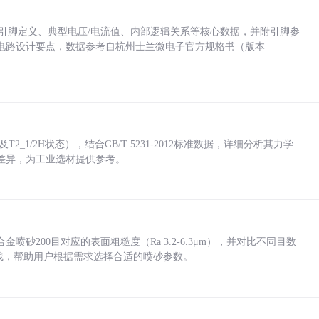
括各引脚定义、典型电压/电流值、内部逻辑关系等核心数据，并附引脚参
电路设计要点，数据参考自杭州士兰微电子官方规格书（版本
_1/2H状态），结合GB/T 5231-2012标准数据，详细分析其力学
差异，为工业选材提供参考。
砂200目对应的表面粗糙度（Ra 3.2-6.3μm），并对比不同目数
业实践，帮助用户根据需求选择合适的喷砂参数。