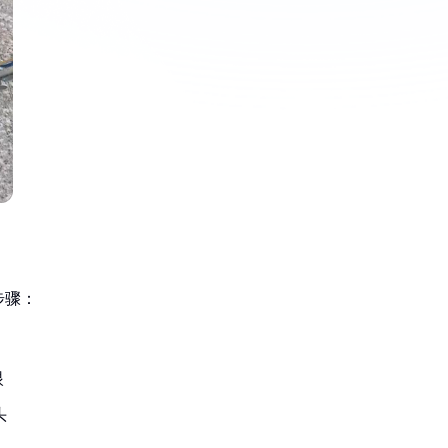
步骤：
眼
头