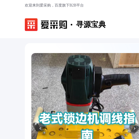
欢迎来到爱采购，百度旗下B2B平台
寻源宝典
‹
›