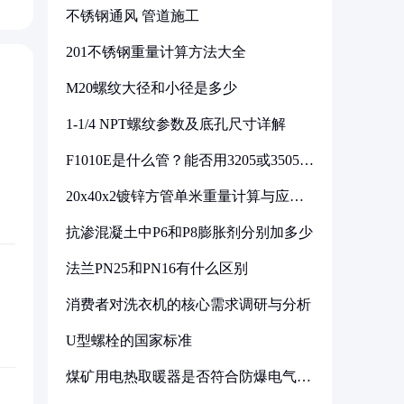
不锈钢通风 管道施工
201不锈钢重量计算方法大全
M20螺纹大径和小径是多少
1-1/4 NPT螺纹参数及底孔尺寸详解
F1010E是什么管？能否用3205或3505代
换
20x40x2镀锌方管单米重量计算与应用
分析
抗渗混凝土中P6和P8膨胀剂分别加多少
法兰PN25和PN16有什么区别
消费者对洗衣机的核心需求调研与分析
U型螺栓的国家标准
煤矿用电热取暖器是否符合防爆电气设
备标准