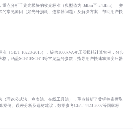
点分析千兆光模块的收光标准（典型值为-3dBm至-24dBm），并
常的常见原因（如光纤损耗、连接器问题）及解决方案，帮助用户快
/T 10228-2015），提供1000kVA变压器损耗计算实例，分步
，涵盖SCB10/SCB13等常见型号参数，指导用户快速掌握变压器
法（理论公式法、查表法、在线工具法），重点解析了黄铜棒密度取
计算案例、误差分析及选材建议，数据参考GB/T 4423-2007等国家标