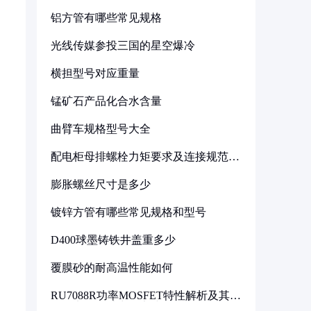
铝方管有哪些常见规格
光线传媒参投三国的星空爆冷
横担型号对应重量
锰矿石产品化合水含量
曲臂车规格型号大全
配电柜母排螺栓力矩要求及连接规范详
解
膨胀螺丝尺寸是多少
镀锌方管有哪些常见规格和型号
D400球墨铸铁井盖重多少
覆膜砂的耐高温性能如何
RU7088R功率MOSFET特性解析及其在
可调电源设计中的实践