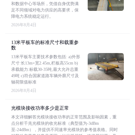
和数据中心等场所，凭借自身优势满
足不同领域对电力供应的高要求，保
障电力系统稳定运行。
2026年8月4日
13米平板车的标准尺寸和载重参
数
13米平板车主要技术参数包括: a)外形
尺寸:长13m×宽2.45m,栏板高55cm b)
承载能力:标载30-35吨,最大允许总重
49吨 c)符合国家道路车辆外廓尺寸及
轴荷限值标准
2026年8月4日
光模块接收功率多少是正常
本文详细解答光模块接收功率的正常范围及影响因素，重
点分析千兆光模块的收光标准（典型值为-3dBm
至-24dBm），并提供不同速率光模块的参考值表格。同时