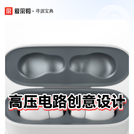
寻源宝典
‹
›