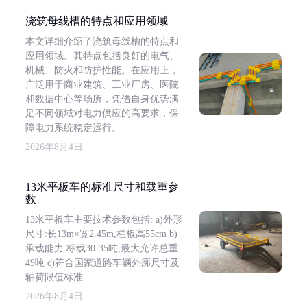
浇筑母线槽的特点和应用领域
本文详细介绍了浇筑母线槽的特点和
应用领域。其特点包括良好的电气、
机械、防火和防护性能。在应用上，
广泛用于商业建筑、工业厂房、医院
和数据中心等场所，凭借自身优势满
足不同领域对电力供应的高要求，保
障电力系统稳定运行。
2026年8月4日
13米平板车的标准尺寸和载重参
数
13米平板车主要技术参数包括: a)外形
尺寸:长13m×宽2.45m,栏板高55cm b)
承载能力:标载30-35吨,最大允许总重
49吨 c)符合国家道路车辆外廓尺寸及
轴荷限值标准
2026年8月4日