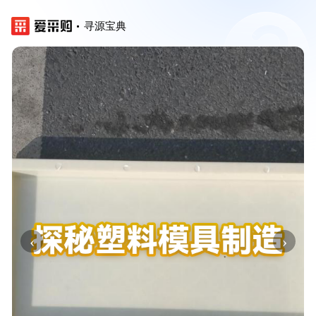
寻源宝典
‹
›