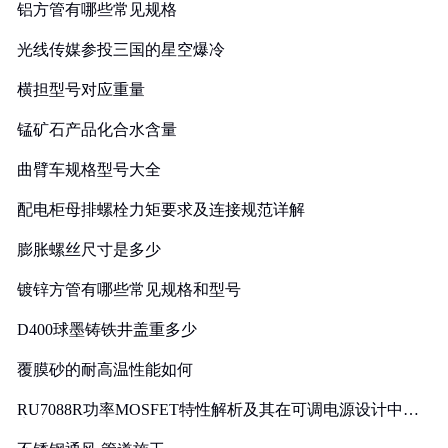
铝方管有哪些常见规格
光线传媒参投三国的星空爆冷
横担型号对应重量
锰矿石产品化合水含量
曲臂车规格型号大全
配电柜母排螺栓力矩要求及连接规范详解
膨胀螺丝尺寸是多少
镀锌方管有哪些常见规格和型号
D400球墨铸铁井盖重多少
覆膜砂的耐高温性能如何
RU7088R功率MOSFET特性解析及其在可调电源设计中的
实践