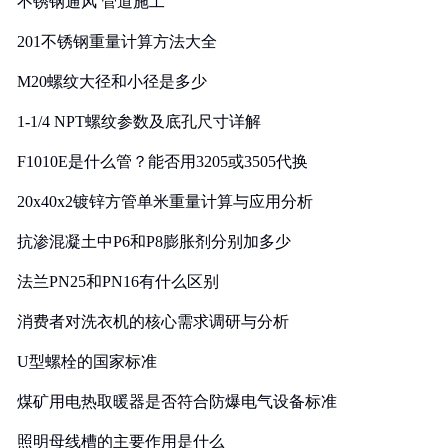
不锈钢通风 管道施工
201不锈钢重量计算方法大全
M20螺纹大径和小径是多少
1-1/4 NPT螺纹参数及底孔尺寸详解
F1010E是什么管？能否用3205或3505代换
20x40x2镀锌方管单米重量计算与应用分析
抗渗混凝土中P6和P8膨胀剂分别加多少
法兰PN25和PN16有什么区别
消费者对洗衣机的核心需求调研与分析
U型螺栓的国家标准
煤矿用电热取暖器是否符合防爆电气设备标准
照明母线槽的主要作用是什么