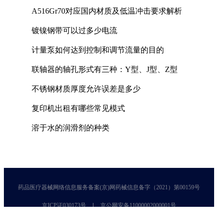
A516Gr70对应国内材质及低温冲击要求解析
镀镍钢带可以过多少电流
计量泵如何达到控制和调节流量的目的
联轴器的轴孔形式有三种：Y型、J型、Z型
不锈钢材质厚度允许误差是多少
复印机出租有哪些常见模式
溶于水的润滑剂的种类
药品医疗器械网络信息服务备案(京)网药械信息备字（2021）第00159号
京ICP证030173号
京公网安备11000002000001号