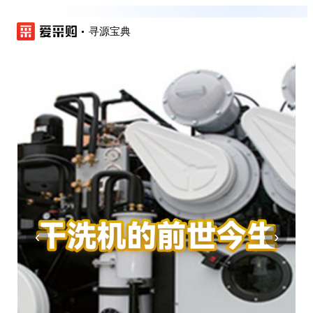
寻源宝典
‹
›