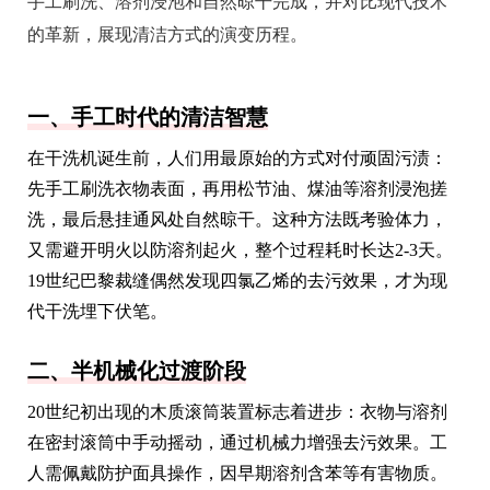
手工刷洗、溶剂浸泡和自然晾干完成，并对比现代技术
的革新，展现清洁方式的演变历程。
一、手工时代的清洁智慧
在干洗机诞生前，人们用最原始的方式对付顽固污渍：
先手工刷洗衣物表面，再用松节油、煤油等溶剂浸泡搓
洗，最后悬挂通风处自然晾干。这种方法既考验体力，
又需避开明火以防溶剂起火，整个过程耗时长达2-3天。
19世纪巴黎裁缝偶然发现四氯乙烯的去污效果，才为现
代干洗埋下伏笔。
二、半机械化过渡阶段
20世纪初出现的木质滚筒装置标志着进步：衣物与溶剂
在密封滚筒中手动摇动，通过机械力增强去污效果。工
人需佩戴防护面具操作，因早期溶剂含苯等有害物质。