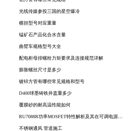
光线传媒参投三国的星空爆冷
横担型号对应重量
锰矿石产品化合水含量
曲臂车规格型号大全
配电柜母排螺栓力矩要求及连接规范详解
膨胀螺丝尺寸是多少
镀锌方管有哪些常见规格和型号
D400球墨铸铁井盖重多少
覆膜砂的耐高温性能如何
RU7088R功率MOSFET特性解析及其在可调电源设
计中的实践
不锈钢通风 管道施工