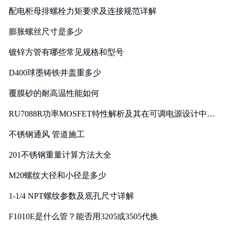
配电柜母排螺栓力矩要求及连接规范详解
膨胀螺丝尺寸是多少
镀锌方管有哪些常见规格和型号
D400球墨铸铁井盖重多少
覆膜砂的耐高温性能如何
RU7088R功率MOSFET特性解析及其在可调电源设计中的
实践
不锈钢通风 管道施工
201不锈钢重量计算方法大全
M20螺纹大径和小径是多少
1-1/4 NPT螺纹参数及底孔尺寸详解
F1010E是什么管？能否用3205或3505代换