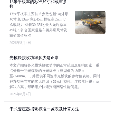
13米平板车的标准尺寸和载重参
数
13米平板车主要技术参数包括: a)外形
尺寸:长13m×宽2.45m,栏板高55cm b)
承载能力:标载30-35吨,最大允许总重
49吨 c)符合国家道路车辆外廓尺寸及
轴荷限值标准
2026年8月4日
光模块接收功率多少是正常
本文详细解答光模块接收功率的正常范围及影响因素，重
点分析千兆光模块的收光标准（典型值为-3dBm
至-24dBm），并提供不同速率光模块的参考值表格。同时
解释功率异常的常见原因（如光纤损耗、连接器问题）及
解决方案，帮助用户快速判断网络性能问题。
2026年8月4日
干式变压器损耗标准一览表及计算方法