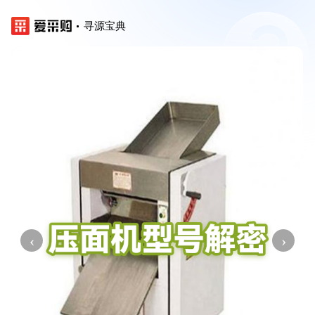
寻源宝典
‹
›