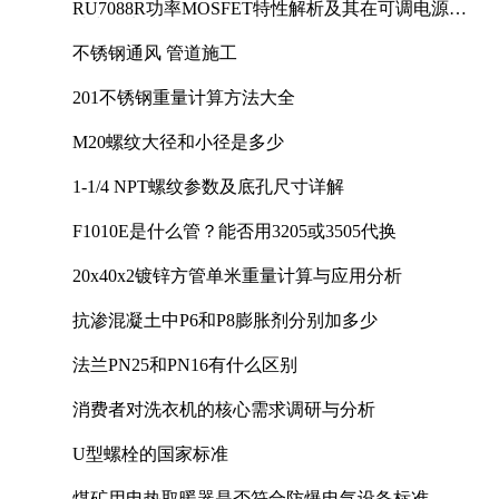
RU7088R功率MOSFET特性解析及其在可调电源设
计中的实践
不锈钢通风 管道施工
201不锈钢重量计算方法大全
M20螺纹大径和小径是多少
1-1/4 NPT螺纹参数及底孔尺寸详解
F1010E是什么管？能否用3205或3505代换
20x40x2镀锌方管单米重量计算与应用分析
抗渗混凝土中P6和P8膨胀剂分别加多少
法兰PN25和PN16有什么区别
消费者对洗衣机的核心需求调研与分析
U型螺栓的国家标准
煤矿用电热取暖器是否符合防爆电气设备标准