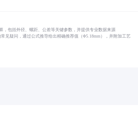
底孔计算，包括外径、螺距、公差等关键参数，并提供专业数据来源
孔尺寸的常见疑问，通过公式推导给出精确推荐值（Φ5.18mm），并附加工艺
药品医疗器械网络信息服务备案(京)网药械信息备字（2021）第00159号