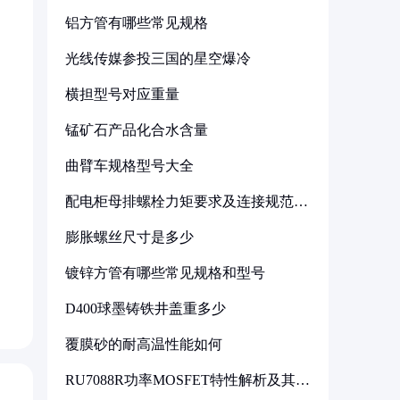
铝方管有哪些常见规格
光线传媒参投三国的星空爆冷
横担型号对应重量
锰矿石产品化合水含量
曲臂车规格型号大全
配电柜母排螺栓力矩要求及连接规范详
解
膨胀螺丝尺寸是多少
镀锌方管有哪些常见规格和型号
D400球墨铸铁井盖重多少
覆膜砂的耐高温性能如何
RU7088R功率MOSFET特性解析及其在
可调电源设计中的实践