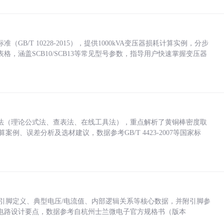
/T 10228-2015），提供1000kVA变压器损耗计算实例，分步
，涵盖SCB10/SCB13等常见型号参数，指导用户快速掌握变压器
法（理论公式法、查表法、在线工具法），重点解析了黄铜棒密度取
计算案例、误差分析及选材建议，数据参考GB/T 4423-2007等国家标
括各引脚定义、典型电压/电流值、内部逻辑关系等核心数据，并附引脚参
电路设计要点，数据参考自杭州士兰微电子官方规格书（版本