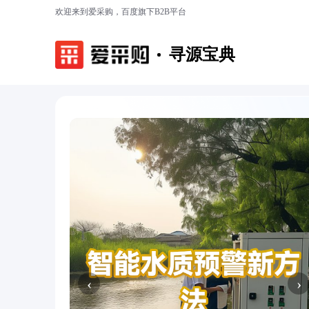
欢迎来到爱采购，百度旗下B2B平台
寻源宝典
‹
›