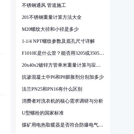
不锈钢通风 管道施工
201不锈钢重量计算方法大全
M20螺纹大径和小径是多少
1-1/4 NPT螺纹参数及底孔尺寸详解
F1010E是什么管？能否用3205或3505代
换
20x40x2镀锌方管单米重量计算与应用
分析
抗渗混凝土中P6和P8膨胀剂分别加多少
法兰PN25和PN16有什么区别
消费者对洗衣机的核心需求调研与分析
U型螺栓的国家标准
煤矿用电热取暖器是否符合防爆电气设
备标准