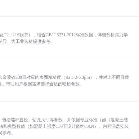
_1/2H状态），结合GB/T 5231-2012标准数据，详细分析其力学
差异，为工业选材提供参考。
砂200目对应的表面粗糙度（Ra 3.2-6.3μm），并对比不同目数
业实践，帮助用户根据需求选择合适的喷砂参数。
力，包括螺杆直径、钻孔尺寸等参数，并依据专业标准（如《混凝土结
方法和典型数值（如混凝土强度C30下设计值约80kN）。内容涵盖安装
员参考。