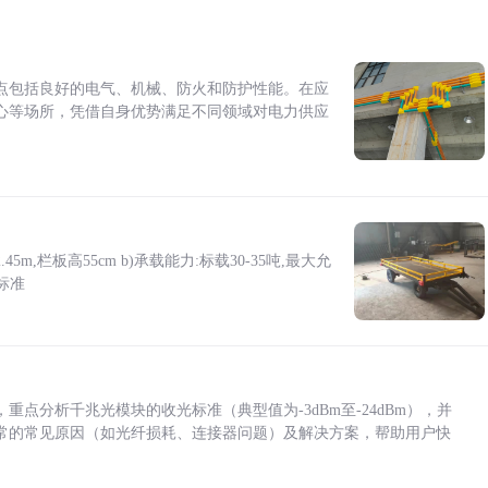
点包括良好的电气、机械、防火和防护性能。在应
心等场所，凭借自身优势满足不同领域对电力供应
5m,栏板高55cm b)承载能力:标载30-35吨,最大允
标准
点分析千兆光模块的收光标准（典型值为-3dBm至-24dBm），并
常的常见原因（如光纤损耗、连接器问题）及解决方案，帮助用户快