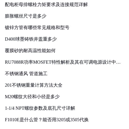
配电柜母排螺栓力矩要求及连接规范详解
膨胀螺丝尺寸是多少
镀锌方管有哪些常见规格和型号
D400球墨铸铁井盖重多少
覆膜砂的耐高温性能如何
RU7088R功率MOSFET特性解析及其在可调电源设计中的
实践
不锈钢通风 管道施工
201不锈钢重量计算方法大全
M20螺纹大径和小径是多少
1-1/4 NPT螺纹参数及底孔尺寸详解
F1010E是什么管？能否用3205或3505代换