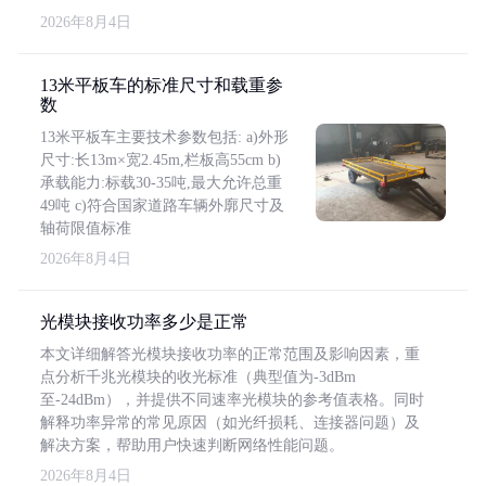
2026年8月4日
13米平板车的标准尺寸和载重参
数
13米平板车主要技术参数包括: a)外形
尺寸:长13m×宽2.45m,栏板高55cm b)
承载能力:标载30-35吨,最大允许总重
49吨 c)符合国家道路车辆外廓尺寸及
轴荷限值标准
2026年8月4日
光模块接收功率多少是正常
本文详细解答光模块接收功率的正常范围及影响因素，重
点分析千兆光模块的收光标准（典型值为-3dBm
至-24dBm），并提供不同速率光模块的参考值表格。同时
解释功率异常的常见原因（如光纤损耗、连接器问题）及
解决方案，帮助用户快速判断网络性能问题。
2026年8月4日