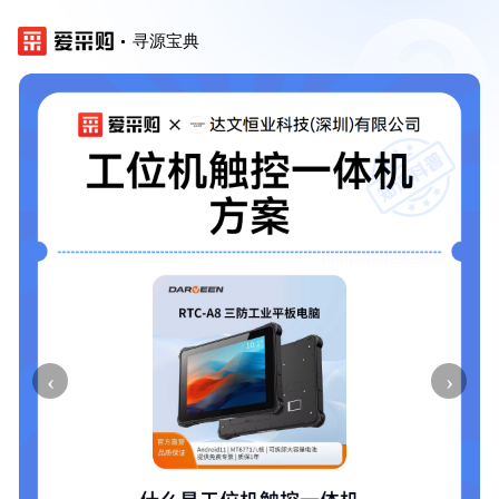
寻源宝典
‹
›