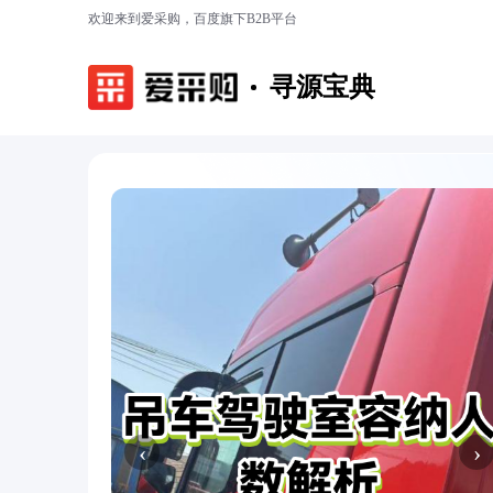
欢迎来到爱采购，百度旗下B2B平台
寻源宝典
‹
›