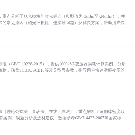
点分析千兆光模块的收光标准（典型值为-3dBm至-24dBm），并
常的常见原因（如光纤损耗、连接器问题）及解决方案，帮助用户快
/T 10228-2015），提供1000kVA变压器损耗计算实例，分步
，涵盖SCB10/SCB13等常见型号参数，指导用户快速掌握变压器
法（理论公式法、查表法、在线工具法），重点解析了黄铜棒密度取
计算案例、误差分析及选材建议，数据参考GB/T 4423-2007等国家标