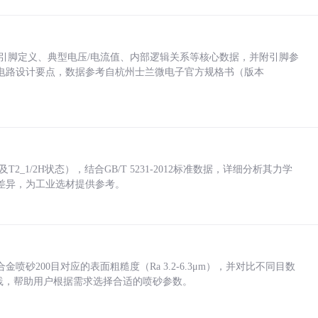
括各引脚定义、典型电压/电流值、内部逻辑关系等核心数据，并附引脚参
电路设计要点，数据参考自杭州士兰微电子官方规格书（版本
_1/2H状态），结合GB/T 5231-2012标准数据，详细分析其力学
差异，为工业选材提供参考。
砂200目对应的表面粗糙度（Ra 3.2-6.3μm），并对比不同目数
业实践，帮助用户根据需求选择合适的喷砂参数。