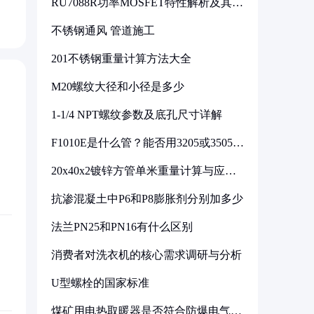
RU7088R功率MOSFET特性解析及其在
可调电源设计中的实践
不锈钢通风 管道施工
201不锈钢重量计算方法大全
M20螺纹大径和小径是多少
1-1/4 NPT螺纹参数及底孔尺寸详解
F1010E是什么管？能否用3205或3505代
换
20x40x2镀锌方管单米重量计算与应用
分析
抗渗混凝土中P6和P8膨胀剂分别加多少
法兰PN25和PN16有什么区别
消费者对洗衣机的核心需求调研与分析
U型螺栓的国家标准
煤矿用电热取暖器是否符合防爆电气设