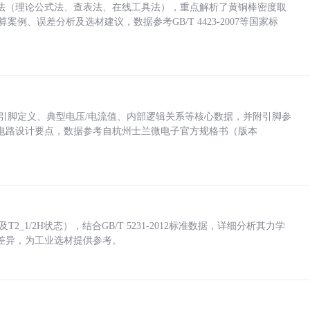
法（理论公式法、查表法、在线工具法），重点解析了黄铜棒密度取
计算案例、误差分析及选材建议，数据参考GB/T 4423-2007等国家标
括各引脚定义、典型电压/电流值、内部逻辑关系等核心数据，并附引脚参
电路设计要点，数据参考自杭州士兰微电子官方规格书（版本
_1/2H状态），结合GB/T 5231-2012标准数据，详细分析其力学
差异，为工业选材提供参考。