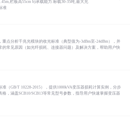
5m,栏板高55cm b)承载能力:标载30-35吨,最大允
标准
点分析千兆光模块的收光标准（典型值为-3dBm至-24dBm），并
常的常见原因（如光纤损耗、连接器问题）及解决方案，帮助用户快
/T 10228-2015），提供1000kVA变压器损耗计算实例，分步
，涵盖SCB10/SCB13等常见型号参数，指导用户快速掌握变压器