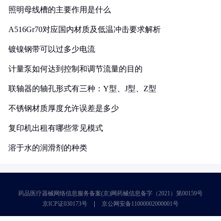
照明母线槽的主要作用是什么
A516Gr70对应国内材质及低温冲击要求解析
镀镍钢带可以过多少电流
计量泵如何达到控制和调节流量的目的
联轴器的轴孔形式有三种：Y型、J型、Z型
不锈钢材质厚度允许误差是多少
复印机出租有哪些常见模式
溶于水的润滑剂的种类
药品医疗器械网络信息服务备案(京)网药械信息备字（2021）第00159号
京ICP证030173号
京公网安备11000002000001号