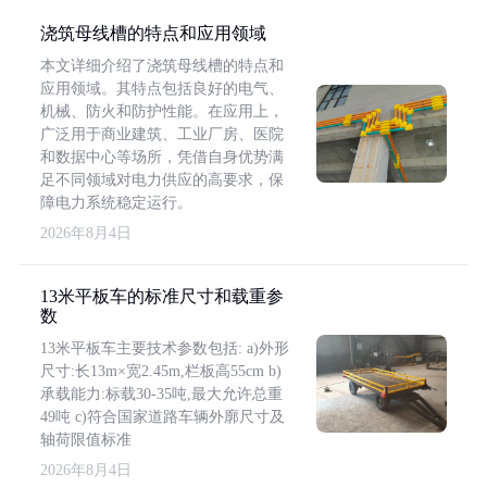
浇筑母线槽的特点和应用领域
本文详细介绍了浇筑母线槽的特点和
应用领域。其特点包括良好的电气、
机械、防火和防护性能。在应用上，
广泛用于商业建筑、工业厂房、医院
和数据中心等场所，凭借自身优势满
足不同领域对电力供应的高要求，保
障电力系统稳定运行。
2026年8月4日
13米平板车的标准尺寸和载重参
数
13米平板车主要技术参数包括: a)外形
尺寸:长13m×宽2.45m,栏板高55cm b)
承载能力:标载30-35吨,最大允许总重
49吨 c)符合国家道路车辆外廓尺寸及
轴荷限值标准
2026年8月4日