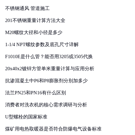
实践
不锈钢通风 管道施工
201不锈钢重量计算方法大全
M20螺纹大径和小径是多少
1-1/4 NPT螺纹参数及底孔尺寸详解
F1010E是什么管？能否用3205或3505代换
20x40x2镀锌方管单米重量计算与应用分析
抗渗混凝土中P6和P8膨胀剂分别加多少
法兰PN25和PN16有什么区别
消费者对洗衣机的核心需求调研与分析
U型螺栓的国家标准
煤矿用电热取暖器是否符合防爆电气设备标准