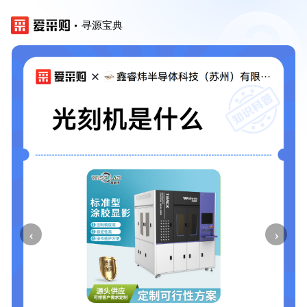
寻源宝典
‹
›