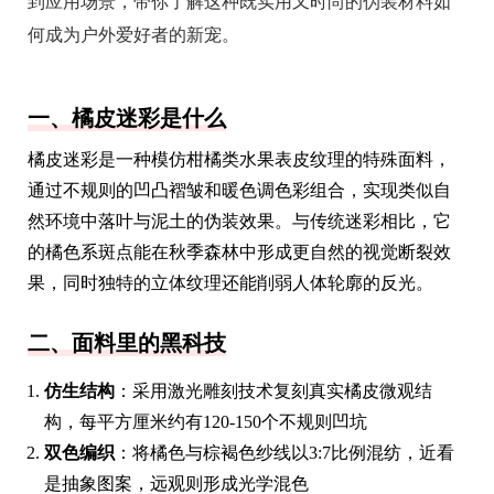
到应用场景，带你了解这种既实用又时尚的伪装材料如
何成为户外爱好者的新宠。
一、橘皮迷彩是什么
橘皮迷彩是一种模仿柑橘类水果表皮纹理的特殊面料，
通过不规则的凹凸褶皱和暖色调色彩组合，实现类似自
然环境中落叶与泥土的伪装效果。与传统迷彩相比，它
的橘色系斑点能在秋季森林中形成更自然的视觉断裂效
果，同时独特的立体纹理还能削弱人体轮廓的反光。
二、面料里的黑科技
仿生结构
：采用激光雕刻技术复刻真实橘皮微观结
构，每平方厘米约有120-150个不规则凹坑
双色编织
：将橘色与棕褐色纱线以3:7比例混纺，近看
是抽象图案，远观则形成光学混色