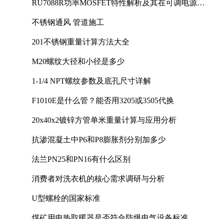
RU7088R功率MOSFET特性解析及其在可调电源设
计中的实践
不锈钢通风 管道施工
201不锈钢重量计算方法大全
M20螺纹大径和小径是多少
1-1/4 NPT螺纹参数及底孔尺寸详解
F1010E是什么管？能否用3205或3505代换
20x40x2镀锌方管单米重量计算与应用分析
抗渗混凝土中P6和P8膨胀剂分别加多少
法兰PN25和PN16有什么区别
消费者对洗衣机的核心需求调研与分析
U型螺栓的国家标准
煤矿用电热取暖器是否符合防爆电气设备标准