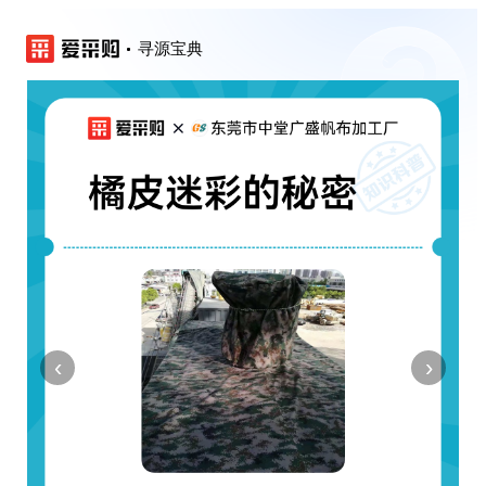
寻源宝典
‹
›