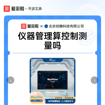
寻源宝典
‹
›