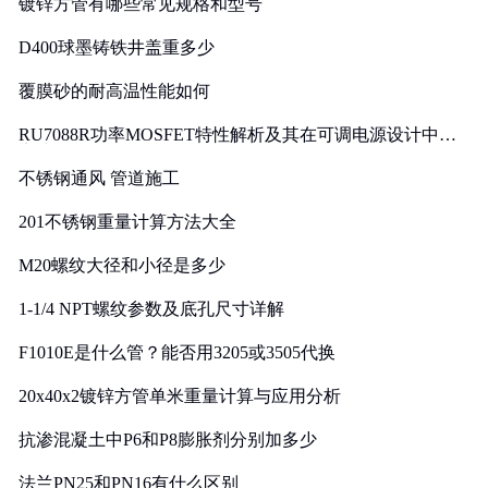
镀锌方管有哪些常见规格和型号
D400球墨铸铁井盖重多少
覆膜砂的耐高温性能如何
RU7088R功率MOSFET特性解析及其在可调电源设计中的
实践
不锈钢通风 管道施工
201不锈钢重量计算方法大全
M20螺纹大径和小径是多少
1-1/4 NPT螺纹参数及底孔尺寸详解
F1010E是什么管？能否用3205或3505代换
20x40x2镀锌方管单米重量计算与应用分析
抗渗混凝土中P6和P8膨胀剂分别加多少
法兰PN25和PN16有什么区别