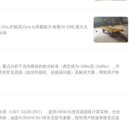
5m,栏板高55cm b)承载能力:标载30-35吨,最大允
标准
点分析千兆光模块的收光标准（典型值为-3dBm至-24dBm），并
常的常见原因（如光纤损耗、连接器问题）及解决方案，帮助用户快
/T 10228-2015），提供1000kVA变压器损耗计算实例，分步
，涵盖SCB10/SCB13等常见型号参数，指导用户快速掌握变压器