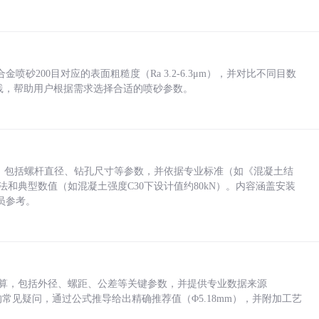
砂200目对应的表面粗糙度（Ra 3.2-6.3μm），并对比不同目数
业实践，帮助用户根据需求选择合适的喷砂参数。
力，包括螺杆直径、钻孔尺寸等参数，并依据专业标准（如《混凝土结
方法和典型数值（如混凝土强度C30下设计值约80kN）。内容涵盖安装
员参考。
底孔计算，包括外径、螺距、公差等关键参数，并提供专业数据来源
孔尺寸的常见疑问，通过公式推导给出精确推荐值（Φ5.18mm），并附加工艺