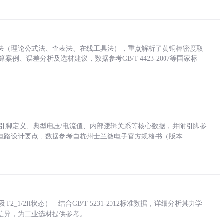
法（理论公式法、查表法、在线工具法），重点解析了黄铜棒密度取
计算案例、误差分析及选材建议，数据参考GB/T 4423-2007等国家标
括各引脚定义、典型电压/电流值、内部逻辑关系等核心数据，并附引脚参
电路设计要点，数据参考自杭州士兰微电子官方规格书（版本
_1/2H状态），结合GB/T 5231-2012标准数据，详细分析其力学
差异，为工业选材提供参考。