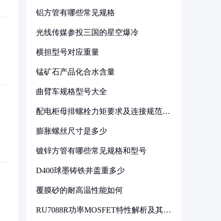
铝方管有哪些常见规格
光线传媒参投三国的星空爆冷
横担型号对应重量
锰矿石产品化合水含量
曲臂车规格型号大全
配电柜母排螺栓力矩要求及连接规范详
解
膨胀螺丝尺寸是多少
镀锌方管有哪些常见规格和型号
D400球墨铸铁井盖重多少
覆膜砂的耐高温性能如何
RU7088R功率MOSFET特性解析及其在
可调电源设计中的实践