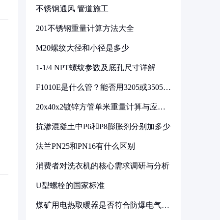
不锈钢通风 管道施工
201不锈钢重量计算方法大全
M20螺纹大径和小径是多少
1-1/4 NPT螺纹参数及底孔尺寸详解
F1010E是什么管？能否用3205或3505代
换
20x40x2镀锌方管单米重量计算与应用
分析
抗渗混凝土中P6和P8膨胀剂分别加多少
法兰PN25和PN16有什么区别
消费者对洗衣机的核心需求调研与分析
U型螺栓的国家标准
煤矿用电热取暖器是否符合防爆电气设
备标准