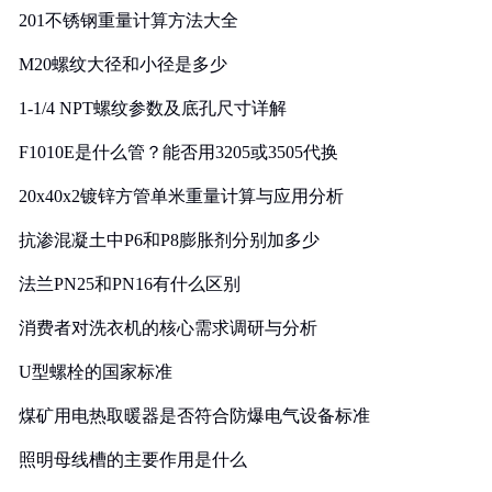
201不锈钢重量计算方法大全
M20螺纹大径和小径是多少
1-1/4 NPT螺纹参数及底孔尺寸详解
F1010E是什么管？能否用3205或3505代换
20x40x2镀锌方管单米重量计算与应用分析
抗渗混凝土中P6和P8膨胀剂分别加多少
法兰PN25和PN16有什么区别
消费者对洗衣机的核心需求调研与分析
U型螺栓的国家标准
煤矿用电热取暖器是否符合防爆电气设备标准
照明母线槽的主要作用是什么