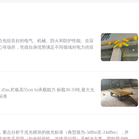
点包括良好的电气、机械、防火和防护性能。在应
心等场所，凭借自身优势满足不同领域对电力供应
5m,栏板高55cm b)承载能力:标载30-35吨,最大允
标准
点分析千兆光模块的收光标准（典型值为-3dBm至-24dBm），并
常的常见原因（如光纤损耗、连接器问题）及解决方案，帮助用户快