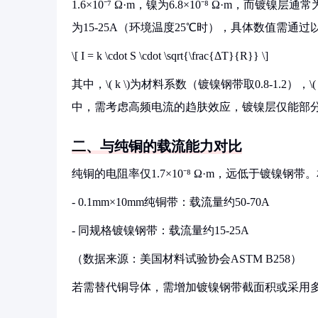
1.6×10⁻⁷ Ω·m，镍为6.8×10⁻⁸ Ω·m，而镀
为15-25A（环境温度25℃时），具体数值需通
\[ I = k \cdot S \cdot \sqrt{\frac{ΔT}{R}} \]
其中，\( k \)为材料系数（镀镍钢带取0.8-1.2），\(
中，需考虑高频电流的趋肤效应，镀镍层仅能部
二、与纯铜的载流能力对比
纯铜的电阻率仅1.7×10⁻⁸ Ω·m，远低于镀镍
- 0.1mm×10mm纯铜带：载流量约50-70A
- 同规格镀镍钢带：载流量约15-25A
（数据来源：美国材料试验协会ASTM B258）
若需替代铜导体，需增加镀镍钢带截面积或采用