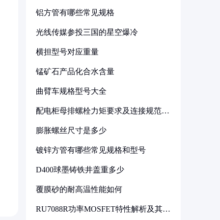
铝方管有哪些常见规格
光线传媒参投三国的星空爆冷
横担型号对应重量
锰矿石产品化合水含量
曲臂车规格型号大全
配电柜母排螺栓力矩要求及连接规范详
解
膨胀螺丝尺寸是多少
镀锌方管有哪些常见规格和型号
D400球墨铸铁井盖重多少
覆膜砂的耐高温性能如何
RU7088R功率MOSFET特性解析及其在
可调电源设计中的实践