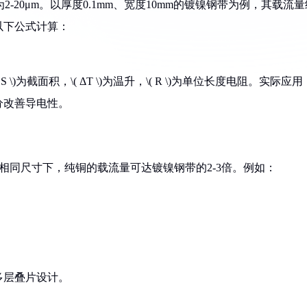
镍层通常为2-20μm。以厚度0.1mm、宽度10mm的镀镍钢带为例，其载流
过以下公式计算：
 S \)为截面积，\( ΔT \)为温升，\( R \)为单位长度电阻。实际应用
分改善导电性。
钢带。相同尺寸下，纯铜的载流量可达镀镍钢带的2-3倍。例如：
多层叠片设计。