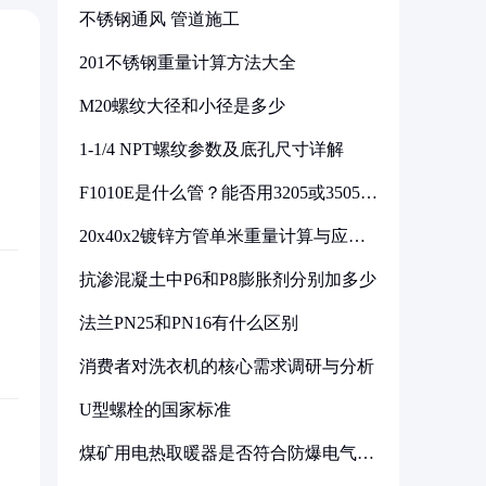
不锈钢通风 管道施工
201不锈钢重量计算方法大全
M20螺纹大径和小径是多少
1-1/4 NPT螺纹参数及底孔尺寸详解
F1010E是什么管？能否用3205或3505代
换
20x40x2镀锌方管单米重量计算与应用
分析
抗渗混凝土中P6和P8膨胀剂分别加多少
法兰PN25和PN16有什么区别
消费者对洗衣机的核心需求调研与分析
U型螺栓的国家标准
煤矿用电热取暖器是否符合防爆电气设
备标准