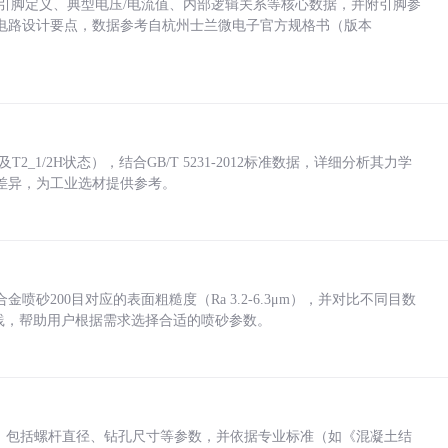
括各引脚定义、典型电压/电流值、内部逻辑关系等核心数据，并附引脚参
电路设计要点，数据参考自杭州士兰微电子官方规格书（版本
_1/2H状态），结合GB/T 5231-2012标准数据，详细分析其力学
差异，为工业选材提供参考。
砂200目对应的表面粗糙度（Ra 3.2-6.3μm），并对比不同目数
业实践，帮助用户根据需求选择合适的喷砂参数。
力，包括螺杆直径、钻孔尺寸等参数，并依据专业标准（如《混凝土结