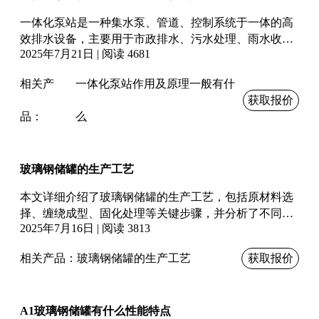
一体化泵站是一种集水泵、管道、控制系统于一体的高
效排水设备，主要用于市政排水、污水处理、雨水收集
2025年7月21日 | 阅读 4681
等领域。其核心作用包括提升液体输送效率、减少占地
面积、实现自动化控制；工作原理涉及液位感应、泵组
相关产
一体化泵站作用及原理一般有什
联动和智能调度。本文将从作用分类、工作原理、技术
获取报价
优势及典型应用场景四方面展开分析，并结合实际案例
品：
么
说明其技术参数与选型要点。
玻璃钢储罐的生产工艺
本文详细介绍了玻璃钢储罐的生产工艺，包括原材料选
择、缠绕成型、固化处理等关键步骤，并分析了不同工
2025年7月16日 | 阅读 3813
艺的优缺点。内容涵盖手糊法、缠绕法、喷射法等主流
技术，同时提供具体参数（如固化温度80-120℃）和行
相关产品：
玻璃钢储罐的生产工艺
获取报价
业标准参考，为从业者提供实用指导。
A1玻璃钢储罐有什么性能特点