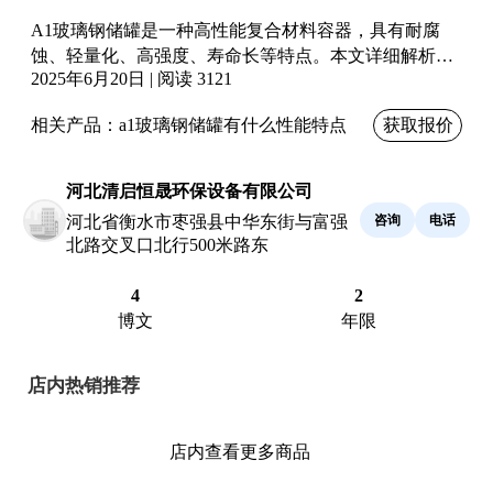
A1玻璃钢储罐是一种高性能复合材料容器，具有耐腐
蚀、轻量化、高强度、寿命长等特点。本文详细解析其
2025年6月20日 | 阅读 3121
核心性能，包括材料优势、结构设计、适用环境及维护
成本，并结合实际数据说明其技术参数，为工业用户提
相关产品：
a1玻璃钢储罐有什么性能特点
获取报价
供选型参考。
河北清启恒晟环保设备有限公司
咨询
电话
河北省衡水市枣强县中华东街与富强
北路交叉口北行500米路东
4
2
博文
年限
店内热销推荐
店内查看更多商品