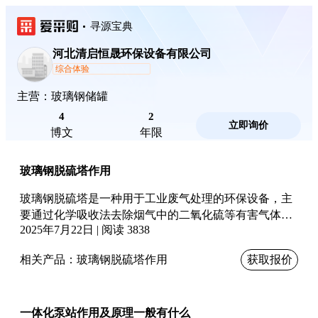
寻源宝典
河北清启恒晟环保设备有限公司
综合体验
主营：玻璃钢储罐
4
2
立即询价
博文
年限
玻璃钢脱硫塔作用
玻璃钢脱硫塔是一种用于工业废气处理的环保设备，主
要通过化学吸收法去除烟气中的二氧化硫等有害气体。
2025年7月22日 | 阅读 3838
本文详细解析其核心作用，包括高效脱硫（效率可达
95%以上）、耐腐蚀性强、结构轻便等优势，并延伸介
相关产品：
玻璃钢脱硫塔作用
获取报价
绍其工作原理、应用场景及维护要点，为工业减排提供
技术参考。
一体化泵站作用及原理一般有什么