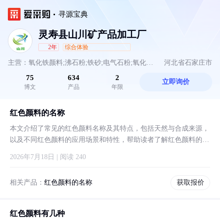
寻源宝典
灵寿县山川矿产品加工厂
2年
综合体验
主营：氧化铁颜料;沸石粉;铁砂;电气石粉;氧化铁
河北省石家庄市
75
634
2
立即询价
棕;除渣剂;橡胶粉;氧化铁灰;四氧化三铁;高岭土;玻
博文
产品
年限
璃粉;磁粉;氧化铁黑;滑石粉;减水剂;碳酸钙;萤石
红色颜料的名称
粉;红色颜料;氧化铁黄;硅微粉;耐火材料;氧化铁红;
本文介绍了常见的红色颜料名称及其特点，包括天然与合成来源，
以及不同红色颜料的应用场景和特性，帮助读者了解红色颜料的多
伊利石粉;氟化钙粉;贝壳粉
样性。
2026年7月18日 | 阅读 240
相关产品：
红色颜料的名称
获取报价
红色颜料有几种