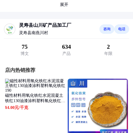
展开
灵寿县山川矿产品加工厂
咨询
电话
灵寿县南燕川村
75
634
2
博文
产品
年限
店内热销推荐
磁性材料用氧化铁红水泥混凝土
铁红130油漆涂料塑料氧化铁红
190
¥4.00元
/千克