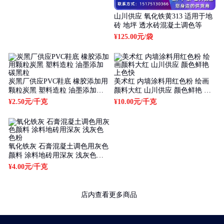
山川供应 氧化铁黄313 适用于地
砖 地坪 透水砖混凝土调色等
¥125.00元
/袋
炭黑厂供应PVC鞋底 橡胶添加用
美术红 内墙涂料用红色粉 绘画
颗粒炭黑 塑料造粒 油墨添加碳
颜料大红 山川供应 颜色鲜艳 上
黑粒
色快
¥2.50元
/千克
¥10.00元
/千克
氧化铁灰 石膏混凝土调色用灰色
颜料 涂料地砖用深灰 浅灰色色
粉
¥4.00元
/千克
店内查看更多商品