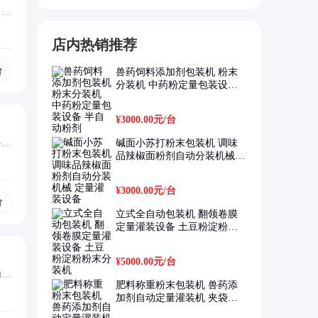
，帮
店内热销推荐
价
兽药饲料添加剂包装机 粉末
分装机 中药粉定量包装设备
半自动粉剂
¥3000.00元
/台
备适
碱面小苏打粉末包装机 调味
品辣椒面粉剂自动分装机械
定量灌装设备
¥3000.00元
/台
价
立式全自动包装机 翻领卷膜
定量灌装设备 土豆粉淀粉粉
末分装机
¥5000.00元
/台
助读
肥料称重粉末包装机 兽药添
加剂自动定量灌装机 夹袋称
重计量准确