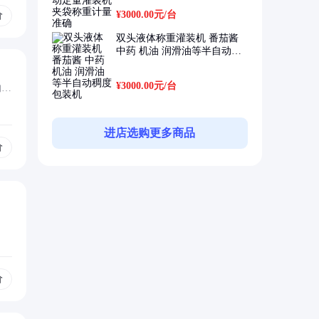
¥3000.00元
/台
价
双头液体称重灌装机 番茄酱
中药 机油 润滑油等半自动稠
度包装机
¥3000.00元
/台
的面
进店选购更多商品
价
价