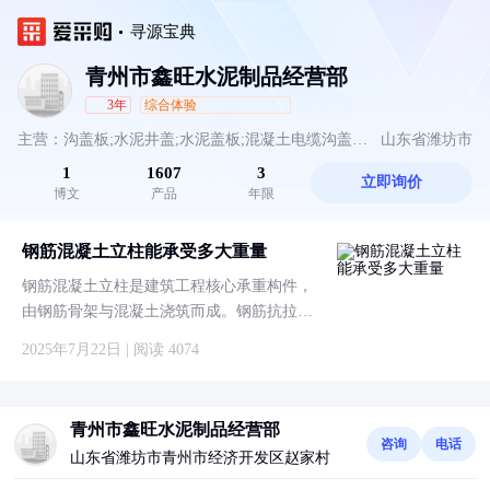
寻源宝典
青州市鑫旺水泥制品经营部
3年
综合体验
主营：沟盖板;水泥井盖;水泥盖板;混凝土电缆沟盖;
山东省潍坊市
1
1607
3
立即询价
水泥板;水泥立柱;水泥路沿石;花砖;化粪池;水泥方柱;
博文
产品
年限
水泥檩条;水泥楼板;水泥柱子;水泥侧石;水泥花砖;水
钢筋混凝土立柱能承受多大重量
泥预制板;钢筋混凝土柱;混凝土盖板;混凝土路沿石;
钢筋混凝土立柱是建筑工程核心承重构件，
由钢筋骨架与混凝土浇筑而成。钢筋抗拉、
大棚立柱;电缆沟盖板;水泥压力板;雨水篦子;混凝土
混凝土抗压，协同受力提升整体强度。广泛
2025年7月22日 | 阅读 4074
柱;水泥楼层板
用于房屋、桥梁、厂房等，按功能分承重
柱、构造柱等。施工需精准配比、振捣密
实，确保耐久性与稳定性，是现代建筑安全
青州市鑫旺水泥制品经营部
的重要保障。
咨询
电话
山东省潍坊市青州市经济开发区赵家村