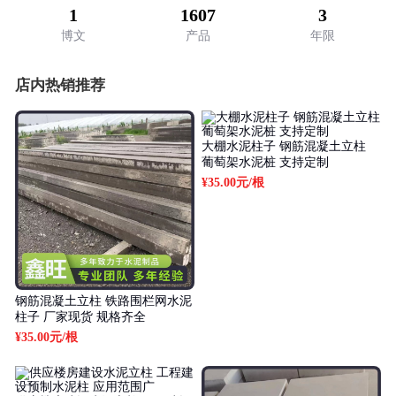
1
1607
3
博文
产品
年限
店内热销推荐
大棚水泥柱子 钢筋混凝土立柱
葡萄架水泥桩 支持定制
¥35.00元
/根
钢筋混凝土立柱 铁路围栏网水泥
柱子 厂家现货 规格齐全
¥35.00元
/根