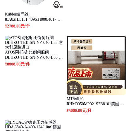
Kubler编码器
8.A02H.5151.4096.H000.4017 德
国库伯勒 旋转 增量型
¥2788.00元
/个
ATOS阿托斯 比例伺服阀
DLHZO-TEB-SN-NP-040-L53 意
大利原装进口
¥8888.00元
/件
MTS磁尺
RHM0050MP021S2B8101美国进
口线性位移传感器内置
¥5000.00元
/只