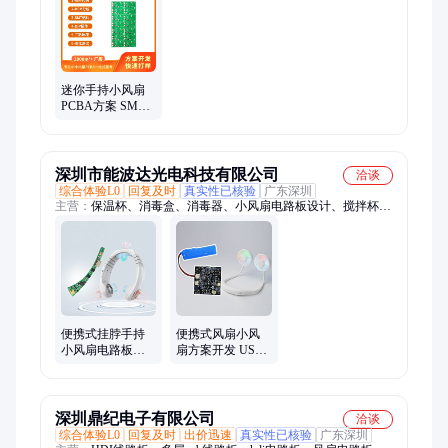
迷你手持小风扇
PCBA方案 SMT
贴片一站式加工
服务
深圳市能波达光电科技有限公司
洽谈
综合体验L0
回复及时
真实性已核验
广东深圳
主营：
保温杯、消毒盒、消毒器、小风扇电路板设计、搅拌杯、
消毒灯管、塑料水瓶、奶瓶用品、紫外线灯、智能水杯、塑料水
杯、咖啡水杯、储物水杯、运动水杯、杀菌灯管、紫外线uv灯、
臭氧消毒灯、淡蓝色灯形、不锈钢水瓶、牙刷消毒灯、牙刷消毒
架、马桶灭菌灯、水力发电机、杀菌消毒灯、消毒牙刷架、马桶
电源板
便携式挂脖手持
便携式风扇小风
小风扇电路板设
扇方案开发 USB
计生产风扇PCBA
充电风扇PCBA开
方案开发
发 LED台灯风扇
IC
深圳鼎纪电子有限公司
洽谈
综合体验L0
回复及时
出价迅速
真实性已核验
广东深圳