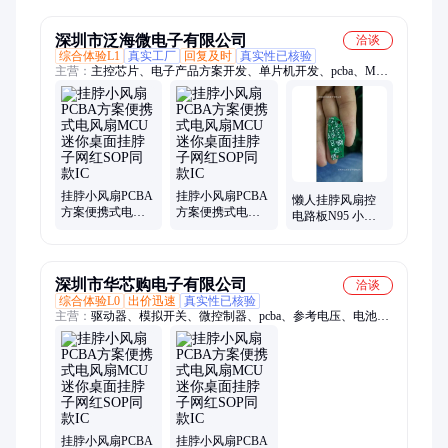
线路板方案开发
红外遥控摇头风
丽晶微电子
扇PCBA电路板 风
扇方案开发
深圳市泛海微电子有限公司
洽谈
综合体验L1
真实工厂
回复及时
真实性已核验
主营：
主控芯片、电子产品方案开发、单片机开发、pcba、MCU
方案开发、OTP单片机开发、flash单片机开发、锂电池充电芯
片、LED恒流驱动芯片、LED闪灯芯片、LDO线性稳压芯片、升
压IC、降压IC、电压检测IC、线性恒流驱动IC、mos管、OTP单
片机
挂脖小风扇PCBA
挂脖小风扇PCBA
懒人挂脖风扇控
方案便携式电风
方案便携式电风
电路板N95 小风
扇MCU迷你桌面
扇MCU迷你桌面
扇PCBA控制板ic/
挂脖子网红SOP同
挂脖子网红SOP同
另接SMT贴片加
款IC
款IC
工集
深圳市华芯购电子有限公司
洽谈
综合体验L0
出价迅速
真实性已核验
主营：
驱动器、模拟开关、微控制器、pcba、参考电压、电池管
理、视频开关ic、仪表放大器、音频放大器、开关稳压器、数字
隔离器、精密放大器、运算放大器、点火控制器、开关控制器、
可编程门阵列、接口集成电路、电容电阻
挂脖小风扇PCBA
挂脖小风扇PCBA