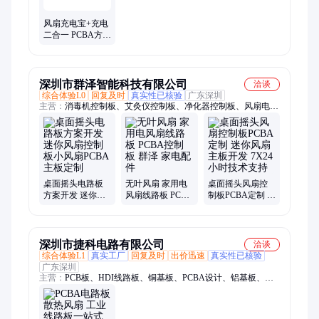
风扇充电宝+充电
二合一 PCBA方案
设计开发
深圳市群泽智能科技有限公司
洽谈
综合体验L0
回复及时
真实性已核验
广东深圳
主营：
消毒机控制板、艾灸仪控制板、净化器控制板、风扇电路
板、新风系统控制板
桌面摇头电路板
无叶风扇 家用电
桌面摇头风扇控
方案开发 迷你风
风扇线路板 PCBA
制板PCBA定制 迷
扇控制板小风扇
控制板 群泽 家电
你风扇主板开发
PCBA主板定制
配件
7X24小时技术支
持
深圳市捷科电路有限公司
洽谈
综合体验L1
真实工厂
回复及时
出价迅速
真实性已核验
广东深圳
主营：
PCB板、HDI线路板、铜基板、PCBA设计、铝基板、厚
铜板、PCB电路板、方案开发、PCB线路板、高频板、FPC板、
双面铜基板、双面铝基板、双面板、多层板、盲埋孔、PCB、线
路板、APP开发、SMT贴片