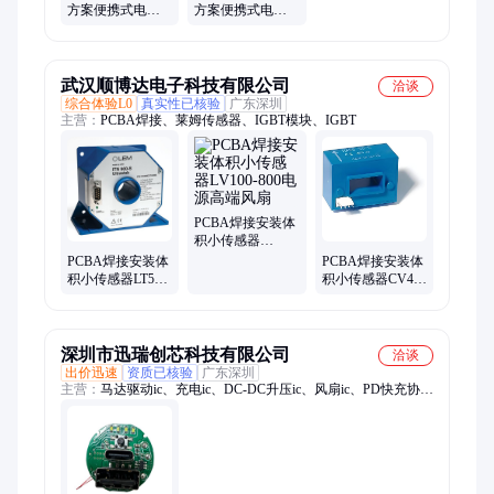
方案便携式电风
方案便携式电风
扇MCU迷你桌面
扇MCU迷你桌面
挂脖子网红SOP同
挂脖子网红SOP同
款IC
款IC
武汉顺博达电子科技有限公司
洽谈
综合体验L0
真实性已核验
广东深圳
主营：
PCBA焊接、莱姆传感器、IGBT模块、IGBT
PCBA焊接安装体
积小传感器
LV100-800电源高
PCBA焊接安装体
PCBA焊接安装体
端风扇
积小传感器LT58-
积小传感器CV4-
S7/SP1Z变频调速
6000/SP2伺服电源
静音风扇
控制器风扇
深圳市迅瑞创芯科技有限公司
洽谈
出价迅速
资质已核验
广东深圳
主营：
马达驱动ic、充电ic、DC-DC升压ic、风扇ic、PD快充协议
ic、MOSFET场效应管、电压检测ic、稳压LDO、高压LDO、锂
电池保护ic、手电筒控制ic、太阳能草坪灯ic、触摸ic、霍尔ic、
LED灯串驱动ic、移动电源方案、复位ic、幻彩灯LED驱动ic、
BLE蓝牙驱动ic、USB识别ic、功放ic、MCU单片机