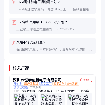
PWM调速和电压调速哪个好？
问
PWM调速效率更高（可达90%以上），控制更精准，
但成本略高。电压调速简单廉价，但效率低（约
70%），低速时扭矩不足。
工业级和民用级PCBA有什么区别？
问
工业级工作温度范围更宽（-40℃~85℃ vs
0℃~70℃），防护等级更高（IP54 vs IP20），元器
件寿命更长（20000小时 vs 10000小时）。
风扇不转怎么排查？
问
先测供电电压，再查控制信号，最后测电机绕组。常
见故障点：保险丝烧断、驱动MOSFET损坏、霍尔传
感器失效。
相关厂家
深圳市恒泰创新电子有限公司
洽谈
安心购
综合体验L1
真实工厂
回复及时
出价迅速
资质已核验
广东深圳
主营：
风机控制板、风机驱动板、工业风机控制板、工业风扇控
制板、散热方案PCBA、工业机柜散热风扇控制板、散热风扇方
案、OEM ODM、SMT贴片加工、无刷风机驱动板、主板、管道
风机方案、高压吊扇方案、BLDC方案、PCB、无刷电机驱动方