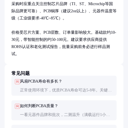
采购时应重点关注控制芯片品牌（TI、ST、Microchip等国
际品牌更可靠）、PCB铜厚（建议2oz以上）、元器件温度等
级（工业级要求-40℃~85℃）。

价格受芯片方案、PCB层数、订单量影响较大。基础款约10-
30元，带智能控制的约50-100元。建议要求供应商提供
ROHS认证和老化测试报告，批量采购前务必进行样品测
试。
常见问题
风扇PCBA寿命有多长？
问
正常使用环境下，优质PCBA寿命可达5-8年。关键影
响因素是电解电容寿命和工作温度，每升高10℃寿命
减半。
如何判断PCBA质量？
问
一看元器件品牌和批次，二测温升（满载运行1小时
温升应＜30℃），三检查焊点是否饱满均匀，四测
EMC性能。