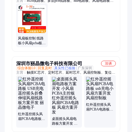
主营：
HDI线路板、多层pcb线路板、hdi电路板、风扇电路板、
一阶hdi、hdi打样、二阶hdi、pcb多层板、hdi板打样、线圈电路
板、盲埋孔电路板、八层pcb板打样
风扇板控制 线路
板小风扇pcba板
TMX135 风扇电
路板
深圳市丽晶微电子科技有限公司
洽谈
综合体验L0
回复及时
真实性已核验
广东深圳
主营：
触摸IC芯片、定时芯片、延时芯片、风扇控制板、复位芯
片、太阳能控制芯片、小夜灯芯片、LEDPWM调光芯片、灯串
芯片、电子蜡烛芯片、电子切换开关芯片
红外遥控摇头风
扇PCBA电路板
红外遥控摇头风
usb充电小风扇方
扇PCBA电路板
桌面摇头风扇电
案开发 风扇控制
USB充电遥控摇
路板方案开发 小
板
头折叠伸缩风扇
风扇PCBA主控板