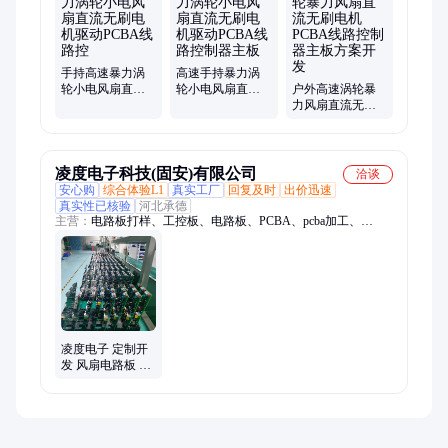
手持高速暴力涡
高速手持暴力涡
轮小电风扇直流
轮小电风扇直流
户外高速涡轮暴
无刷电机驱动
无刷电机驱动
力风扇直流无刷
PCBA线路控
PCBA线路控制器
电机PCBA线路控
主板
制器主板方案开
发
凌度电子科技(固安)有限公司
洽谈
安心购
综合体验L1
真实工厂
回复及时
出价迅速
真实性已核验
河北承德
主营：
电路板打样、工控板、电路板、PCBA、pcba加工、
PCB、电路板OEM、电路板代工、电路板加工、线路板加工、电
路板定制、pcb设计制作、电路板加工厂、hdi电路板、电路板研
发
凌度电子 定制开
发 风扇电路板 单
面PCBA板 方案设
计 源头工厂