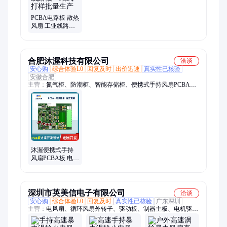
PCBA电路板 散热
风扇 工业线路板
一站式打样批量
生产
合肥沐渥科技有限公司
洽谈
安心购
综合体验L0
回复及时
出价迅速
真实性已核验
安徽合肥
主营：
氮气柜、防潮柜、智能存储柜、便携式手持风扇PCBA
板、干燥柜、可回收控制板主板、网络刷卡器、24路电磁锁控制
板、智能氮气柜、物料管理存储柜、半导体氮气柜、智能物料管
理存储柜、工业氮气柜、电子防潮柜、温湿度含氧量控制板、温
湿度含氧量氮气柜控制、温湿度含氧量联网监控氮气柜
沐渥便携式手持
风扇PCBA板 电路
板方案开发 智能
硬件控制板开发
深圳市英美信电子有限公司
洽谈
安心购
综合体验L0
回复及时
真实性已核验
广东深圳
主营：
电风扇、循环风扇外转子、驱动板、制器主板、电机驱动
控制板