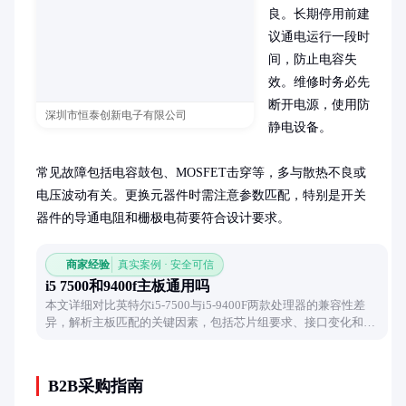
良。长期停用前建
议通电运行一段时
间，防止电容失
效。维修时务必先
断开电源，使用防
深圳市恒泰创新电子有限公司
静电设备。

常见故障包括电容鼓包、MOSFET击穿等，多与散热不良或
电压波动有关。更换元器件时需注意参数匹配，特别是开关
器件的导通电阻和栅极电荷要符合设计要求。
商家经验
真实案例 · 安全可信
i5 7500和9400f主板通用吗
本文详细对比英特尔i5-7500与i5-9400F两款处理器的兼容性差
异，解析主板匹配的关键因素，包括芯片组要求、接口变化和供
电设计，帮助读者准确判断升级可行性。
B2B采购指南