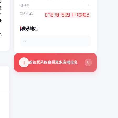
设
微信号
-
配
联系电话
产
术
联系地址
执
-
前往爱采购查看更多店铺信息