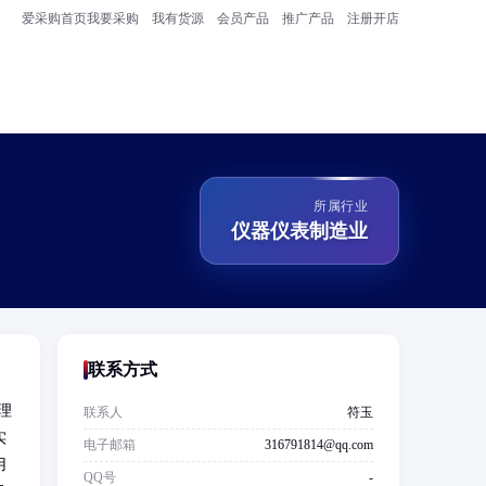
爱采购首页
我要采购
我有货源
会员产品
推广产品
注册开店
所属行业
仪器仪表制造业
联系方式
理
联系人
符玉
实
电子邮箱
316791814@qq.com
用
QQ号
-