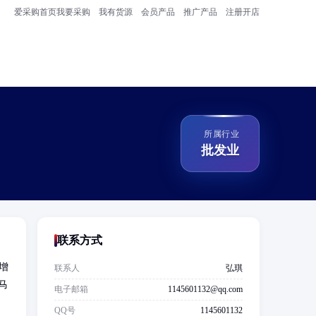
爱采购首页
我要采购
我有货源
会员产品
推广产品
注册开店
所属行业
批发业
联系方式
增
联系人
弘琪
马
电子邮箱
1145601132@qq.com
QQ号
1145601132