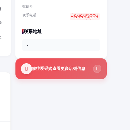
微信号
-
售
联系电话
零
；
联系地址
术
-
前往爱采购查看更多店铺信息