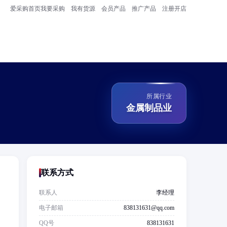
爱采购首页
我要采购
我有货源
会员产品
推广产品
注册开店
所属行业
金属制品业
联系方式
联系人
李经理
电子邮箱
838131631@qq.com
：
QQ号
838131631