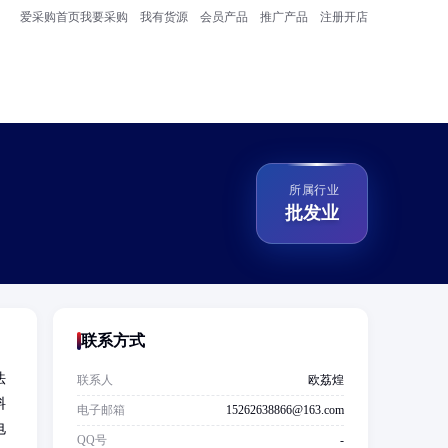
爱采购首页
我要采购
我有货源
会员产品
推广产品
注册开店
所属行业
批发业
联系方式
法
联系人
欧荔煌
料
电子邮箱
15262638866@163.com
电
QQ号
-