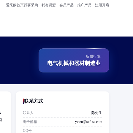
爱采购首页
我要采购
我有货源
会员产品
推广产品
注册开店
所属行业
电气机械和器材制造业
联系方式
市
联系人
陈先生
销
电子邮箱
yewu@xcfuse.com
QQ号
-