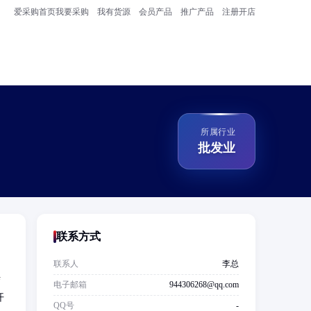
爱采购首页
我要采购
我有货源
会员产品
推广产品
注册开店
所属行业
批发业
联系方式
联系人
李总
结
电子邮箱
944306268@qq.com
开
QQ号
-