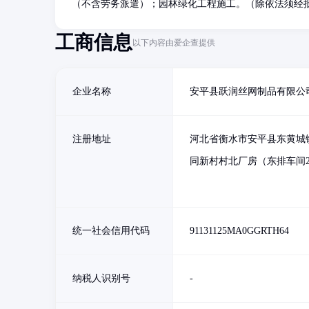
（不含劳务派遣）；园林绿化工程施工。（除依法须经
工商信息
以下内容由爱企查提供
企业名称
安平县跃润丝网制品有限公
注册地址
河北省衡水市安平县东黄城
同新村村北厂房（东排车间
统一社会信用代码
91131125MA0GGRTH64
纳税人识别号
-