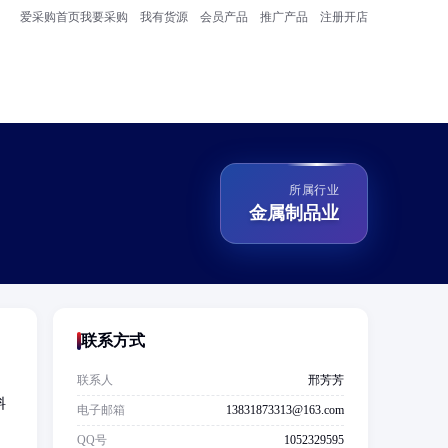
爱采购首页
我要采购
我有货源
会员产品
推广产品
注册开店
所属行业
金属制品业
联系方式
联系人
邢芳芳
料
电子邮箱
13831873313@163.com
QQ号
1052329595